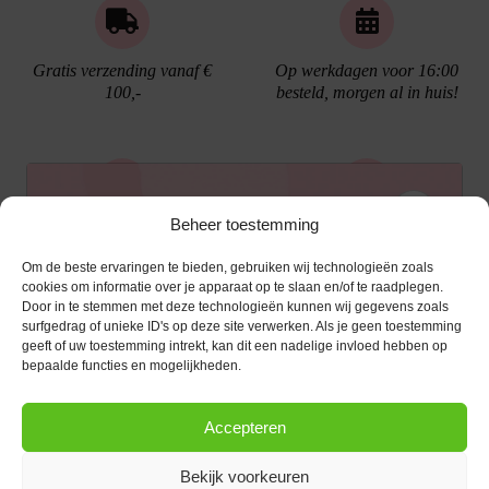
Gratis verzending vanaf €
Op werkdagen voor 16:00
100,-
besteld, morgen al in huis!
Ontvang €10,- korting
Beheer toestemming
Gratis cadeau verpakking
Bellen kan!
Om de beste ervaringen te bieden, gebruiken wij technologieën zoals
Schrijf je in voor de nieuwsbrief en ontvang een
cookies om informatie over je apparaat op te slaan en/of te raadplegen.
Door in te stemmen met deze technologieën kunnen wij gegevens zoals
kortingscode van €10,- op je volgende bestelling.
surfgedrag of unieke ID's op deze site verwerken. Als je geen toestemming
geeft of uw toestemming intrekt, kan dit een nadelige invloed hebben op
KLANTENSERVICE
E-mailadres
*
bepaalde functies en mogelijkheden.
OPENINGSTIJDEN
Klantenservice
Accepteren
Afspraak maken
AANMELDEN
CONTACT
Contact
Bekijk voorkeuren
maandag
13:00 - 17:30