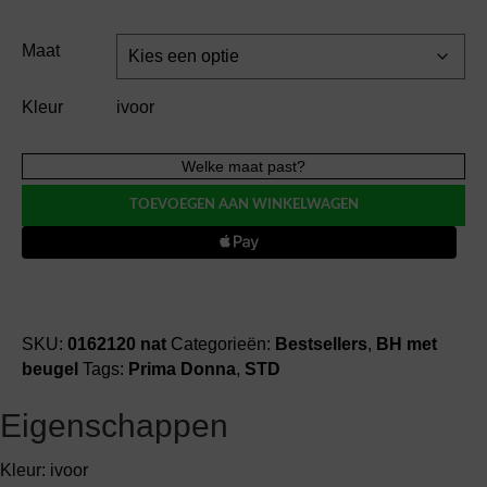
Maat
Kleur
ivoor
Prima
Welke maat past?
Donna
TOEVOEGEN AAN WINKELWAGEN
MADISON
BH
met
beugel
aantal
SKU:
0162120 nat
Categorieën:
Bestsellers
,
BH met
beugel
Tags:
Prima Donna
,
STD
Eigenschappen
Kleur: ivoor