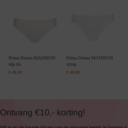
Prima Donna MADISON
Prima Donna MADISON
slip rio
string
€
45,90
€
40,90
Ontvang €10,- korting!
Wil je op de hoogte blijven van de nieuwste trends in lingerie &