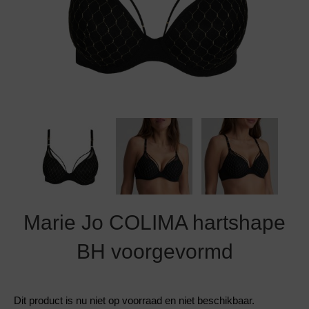
Grote maten lingerie
Strandkleding
Slipdress
Algemene voorwaarden
BH Zonder 
Short
Bestsellers
Grote maten badmode
Sport BH
Bruidslingerie
Badmode met glitter
Voeding BH
Naadloos ondergoed
Badmode met structuur stof
Zwarte badmode
Marie Jo COLIMA hartshape
BH voorgevormd
Dit product is nu niet op voorraad en niet beschikbaar.