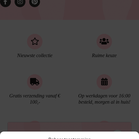
Nieuwste collectie
Ruime keuze
Gratis verzending vanaf €
Op werkdagen voor 16:00
100,-
besteld, morgen al in huis!
Ontvang €10,- korting