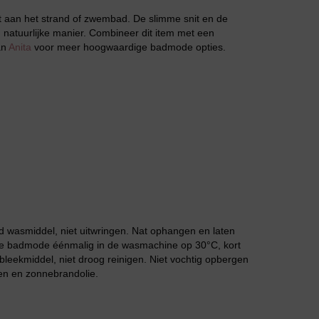
elt aan het strand of zwembad. De slimme snit en de
en natuurlijke manier. Combineer dit item met een
an
Anita
voor meer hoogwaardige badmode opties.
Slipdress
 wasmiddel, niet uitwringen. Nat ophangen en laten
 de badmode éénmalig in de wasmachine op 30°C, kort
Bestsellers
leekmiddel, niet droog reinigen. Niet vochtig opbergen
en en zonnebrandolie.