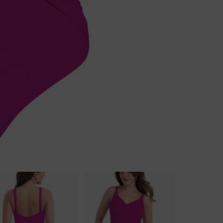
Body
Badjassen