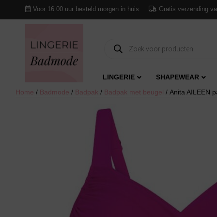
Voor 16:00 uur besteld morgen in huis
Gratis verzending va
Producten
zoeken
LINGERIE
SHAPEWEAR
Home
/
Badmode
/
Badpak
/
Badpak met beugel
/ Anita AILEEN p