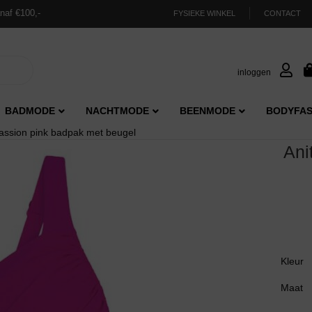
naf €100,-
FYSIEKE WINKEL
CONTACT
inloggen
BADMODE
NACHTMODE
BEENMODE
BODYFAS
assion pink badpak met beugel
Ani
Kleur
Maat