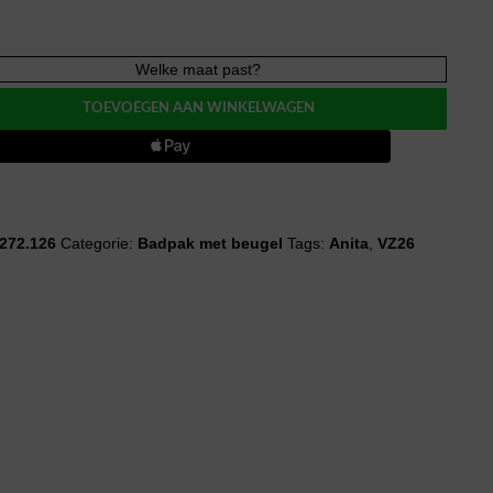
Welke maat past?
N
n
TOEVOEGEN AAN WINKELWAGEN
k
272.126
Categorie:
Badpak met beugel
Tags:
Anita
,
VZ26