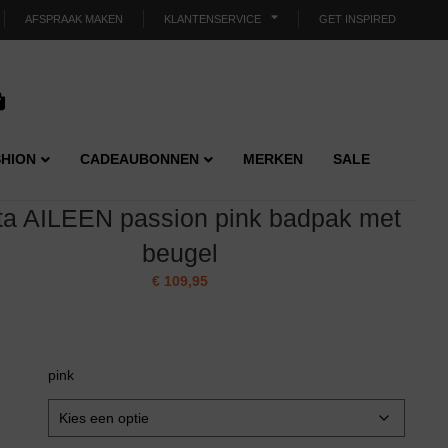
AFSPRAAK MAKEN
KLANTENSERVICE
GET INSPIRED
HION
CADEAUBONNEN
MERKEN
SALE
ta AILEEN passion pink badpak met
beugel
€
109,95
pink