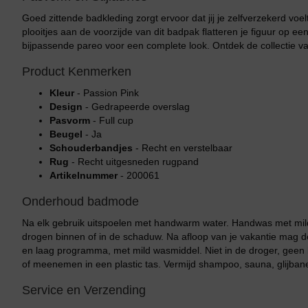
Goed zittende badkleding zorgt ervoor dat jij je zelfverzekerd vo
plooitjes aan de voorzijde van dit badpak flatteren je figuur op e
bijpassende pareo voor een complete look. Ontdek de collectie v
Product Kenmerken
Kleur
- Passion Pink
Design
- Gedrapeerde overslag
Pasvorm
- Full cup
Beugel
- Ja
Schouderbandjes
- Recht en verstelbaar
Rug
- Recht uitgesneden rugpand
Artikelnummer
- 200061
Onderhoud badmode
Bikini top
terug
Na elk gebruik uitspoelen met handwarm water. Handwas met mild
drogen binnen of in de schaduw. Na afloop van je vakantie mag
Alle Bikini’s
en laag programma, met mild wasmiddel. Niet in de droger, geen b
of meenemen in een plastic tas. Vermijd shampoo, sauna, glijban
Bikini Top
Service en Verzending
Bikini Push-Up