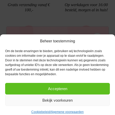
Gratis verzending vanaf €
Op werkdagen voor 16:00
100,-
besteld, morgen al in huis!
Ontvang €10,- korting
Beheer toestemming
Gratis cadeau verpakking
Bellen kan!
Om de beste ervaringen te bieden, gebruiken wij technologieën zoals
Schrijf je in voor de nieuwsbrief en ontvang een
cookies om informatie over je apparaat op te slaan en/of te raadplegen.
Door in te stemmen met deze technologieën kunnen wij gegevens zoals
kortingscode van €10,- op je volgende bestelling.
surfgedrag of unieke ID's op deze site verwerken. Als je geen toestemming
geeft of uw toestemming intrekt, kan dit een nadelige invloed hebben op
KLANTENSERVICE
E-mailadres
*
bepaalde functies en mogelijkheden.
OPENINGSTIJDEN
Klantenservice
Accepteren
Afspraak maken
AANMELDEN
CONTACT
Contact
Bekijk voorkeuren
maandag
13:00 - 17:30
Bestel procedure
Diezerstraat 116
Copyright © 2026 |
webshop door Advice
.
Dinsdag
10:00 - 17:30
8011 RL Zwolle
Betaalmogelijkheden
Cookiebeleid
Algemene voorwaarden