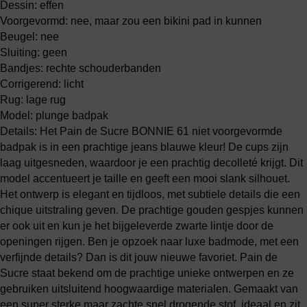
Dessin: effen
Voorgevormd: nee, maar zou een bikini pad in kunnen
Beugel: nee
Sluiting: geen
Bandjes: rechte schouderbanden
Corrigerend: licht
Rug: lage rug
Model: plunge badpak
Details: Het Pain de Sucre BONNIE 61 niet voorgevormde
badpak is in een prachtige jeans blauwe kleur! De cups zijn
laag uitgesneden, waardoor je een prachtig decolleté krijgt. Dit
model accentueert je taille en geeft een mooi slank silhouet.
Het ontwerp is elegant en tijdloos, met subtiele details die een
chique uitstraling geven. De prachtige gouden gespjes kunnen
er ook uit en kun je het bijgeleverde zwarte lintje door de
openingen rijgen. Ben je opzoek naar luxe badmode, met een
verfijnde details? Dan is dit jouw nieuwe favoriet. Pain de
Sucre staat bekend om de prachtige unieke ontwerpen en ze
gebruiken uitsluitend hoogwaardige materialen. Gemaakt van
een super sterke maar zachte snel drogende stof, ideaal en zit