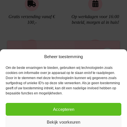
Gratis verzending vanaf €
Op werkdagen voor 16:00
100,-
besteld, morgen al in huis!
Ontvang €10,- korting
Beheer toestemming
Gratis cadeau verpakking
Bellen kan!
Om de beste ervaringen te bieden, gebruiken wij technologieën zoals
Schrijf je in voor de nieuwsbrief en ontvang een
cookies om informatie over je apparaat op te slaan en/of te raadplegen.
Door in te stemmen met deze technologieën kunnen wij gegevens zoals
kortingscode van €10,- op je volgende bestelling.
surfgedrag of unieke ID's op deze site verwerken. Als je geen toestemming
geeft of uw toestemming intrekt, kan dit een nadelige invloed hebben op
KLANTENSERVICE
E-mailadres
*
bepaalde functies en mogelijkheden.
OPENINGSTIJDEN
Klantenservice
Accepteren
Afspraak maken
AANMELDEN
CONTACT
Contact
Bekijk voorkeuren
maandag
13:00 - 17:30
Bestel procedure
Diezerstraat 116