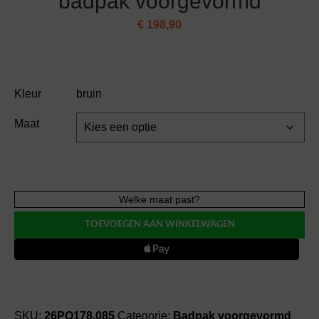
badpak voorgevormd
€
198,90
Kleur
bruin
Maat
Gottex
Welke maat past?
bruin
TOEVOEGEN AAN WINKELWAGEN
mint
print
v-
hals
badpak
voorgevormd
SKU:
26PO178.085
Categorie:
Badpak voorgevormd