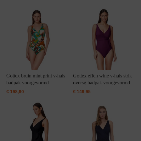
Grote maten lingerie
Strandkleding
Slipdress
Algemene voorwaarden
BH Zonder 
Short
Bestsellers
Grote maten badmode
Sport BH
Bruidslingerie
Badmode met glitter
Voeding BH
Naadloos ondergoed
Badmode met structuur stof
Zwarte badmode
Gottex bruin mint print v-hals
Gottex effen wine v-hals strik
badpak voorgevormd
oversg badpak voorgevormd
€
198,90
€
149,95