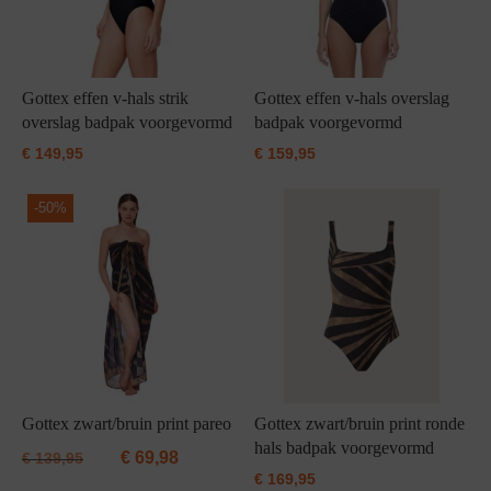
Gottex effen v-hals strik
Gottex effen v-hals overslag
overslag badpak voorgevormd
badpak voorgevormd
€
149,95
€
159,95
-
50%
Gottex zwart/bruin print pareo
Gottex zwart/bruin print ronde
hals badpak voorgevormd
€
69,98
€
139,95
€
169,95