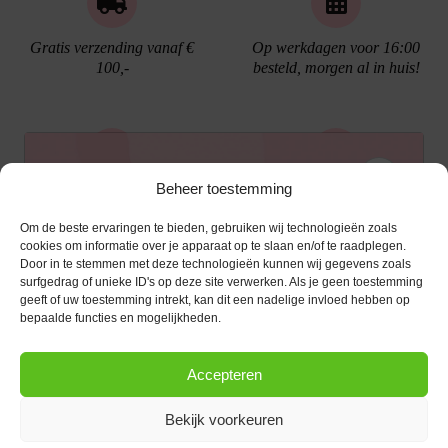
Gratis verzending vanaf €
Op werkdagen voor 16:00
100,-
besteld, morgen al in huis!
Ontvang €10,- korting
Beheer toestemming
Gratis cadeau verpakking
Bellen kan!
Om de beste ervaringen te bieden, gebruiken wij technologieën zoals
Schrijf je in voor de nieuwsbrief en ontvang een
cookies om informatie over je apparaat op te slaan en/of te raadplegen.
Door in te stemmen met deze technologieën kunnen wij gegevens zoals
kortingscode van €10,- op je volgende bestelling.
surfgedrag of unieke ID's op deze site verwerken. Als je geen toestemming
geeft of uw toestemming intrekt, kan dit een nadelige invloed hebben op
KLANTENSERVICE
E-mailadres
*
bepaalde functies en mogelijkheden.
OPENINGSTIJDEN
Klantenservice
Accepteren
Afspraak maken
AANMELDEN
CONTACT
Contact
Bekijk voorkeuren
maandag
13:00 - 17:30
Bestel procedure
Diezerstraat 116