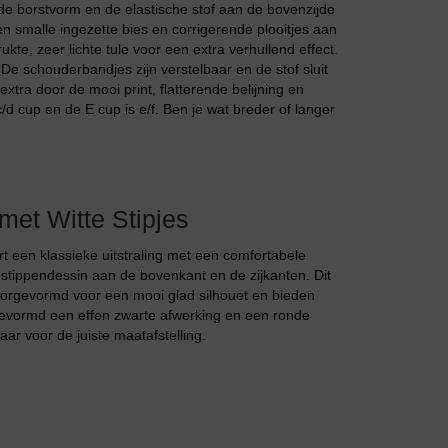
onde borstvorm en de elastische stof aan de bovenzijde
Jarratel
een smalle ingezette bies en corrigerende plooitjes aan
e, zeer lichte tule voor een extra verhullend effect.
 De schouderbandjes zijn verstelbaar en de stof sluit
xtra door de mooi print, flatterende belijning en
/d cup en de E cup is e/f. Ben je wat breder of langer
Huispak
et Witte Stipjes
t een klassieke uitstraling met een comfortabele
s stippendessin aan de bovenkant en de zijkanten. Dit
 voorgevormd voor een mooi glad silhouet en bieden
rgevormd een effen zwarte afwerking en een ronde
ar voor de juiste maatafstelling.
Grote maten lingerie