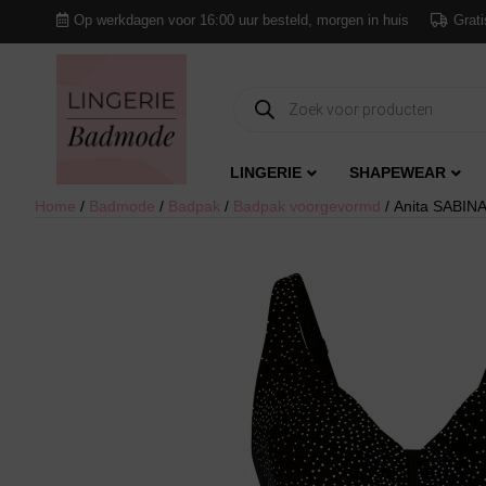
Op werkdagen voor 16:00 uur besteld, morgen in huis
Grati
Producten
zoeken
LINGERIE
SHAPEWEAR
Home
/
Badmode
/
Badpak
/
Badpak voorgevormd
/ Anita SABINA