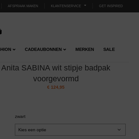
AFSPRAAK MAKEN
KLANTENSERVICE
GET INSPIRED
HION
CADEAUBONNEN
MERKEN
SALE
Anita SABINA wit stipje badpak
voorgevormd
€
124,95
zwart