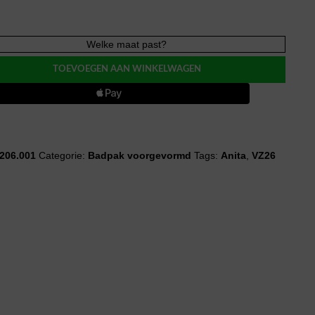
Welke maat past?
A
TOEVOEGEN AAN WINKELWAGEN
k
evormd
206.001
Categorie:
Badpak voorgevormd
Tags:
Anita
,
VZ26