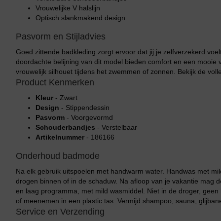
Vrouwelijke V halslijn
Optisch slankmakend design
Pasvorm en Stijladvies
Goed zittende badkleding zorgt ervoor dat jij je zelfverzekerd voe
doordachte belijning van dit model bieden comfort en een mooie 
vrouwelijk silhouet tijdens het zwemmen of zonnen. Bekijk de voll
Product Kenmerken
Kleur
- Zwart
Design
- Stippendessin
Pasvorm
- Voorgevormd
Schouderbandjes
- Verstelbaar
Artikelnummer
- 186166
Bikini top
terug
Onderhoud badmode
Na elk gebruik uitspoelen met handwarm water. Handwas met mild
Alle Bikini’s
drogen binnen of in de schaduw. Na afloop van je vakantie mag
en laag programma, met mild wasmiddel. Niet in de droger, geen b
Bikini Top
of meenemen in een plastic tas. Vermijd shampoo, sauna, glijban
Bikini Push-Up
Service en Verzending