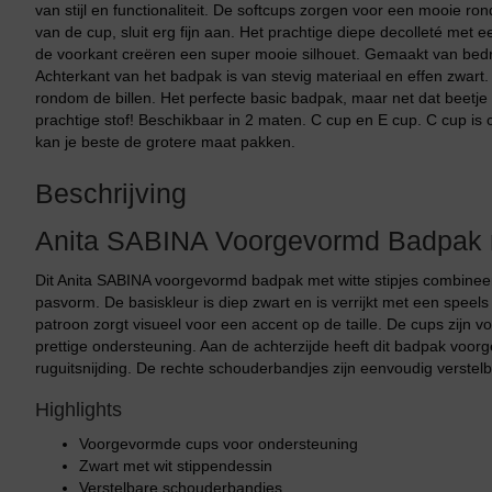
van stijl en functionaliteit. De softcups zorgen voor een mooie r
van de cup, sluit erg fijn aan. Het prachtige diepe decolleté met 
de voorkant creëren een super mooie silhouet. Gemaakt van bedrukt
Achterkant van het badpak is van stevig materiaal en effen zwart.
rondom de billen. Het perfecte basic badpak, maar net dat beetje e
prachtige stof! Beschikbaar in 2 maten. C cup en E cup. C cup is c
kan je beste de grotere maat pakken.
Beschrijving
Anita SABINA Voorgevormd Badpak m
Dit Anita SABINA voorgevormd badpak met witte stipjes combineer
pasvorm. De basiskleur is diep zwart en is verrijkt met een speel
patroon zorgt visueel voor een accent op de taille. De cups zijn
prettige ondersteuning. Aan de achterzijde heeft dit badpak voo
ruguitsnijding. De rechte schouderbandjes zijn eenvoudig verstelba
Highlights
Voorgevormde cups voor ondersteuning
Zwart met wit stippendessin
Verstelbare schouderbandjes