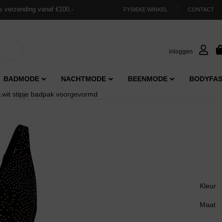
s verzending vanaf €100,-
FYSIEKE WINKEL
CONTACT
inloggen
BADMODE
NACHTMODE
BEENMODE
BODYFAS
 wit stipje badpak voorgevormd
Kleur
Maat