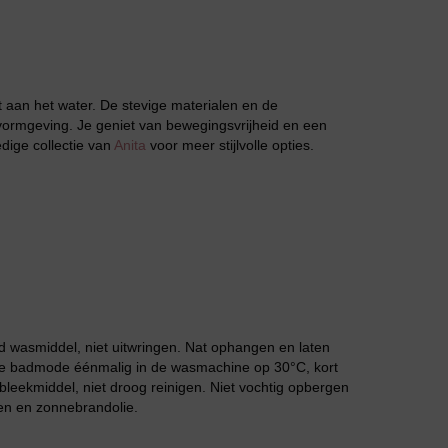
lt aan het water. De stevige materialen en de
vormgeving. Je geniet van bewegingsvrijheid en een
edige collectie van
Anita
voor meer stijlvolle opties.
Slipdress
 wasmiddel, niet uitwringen. Nat ophangen en laten
Bestsellers
 de badmode éénmalig in de wasmachine op 30°C, kort
leekmiddel, niet droog reinigen. Niet vochtig opbergen
en en zonnebrandolie.