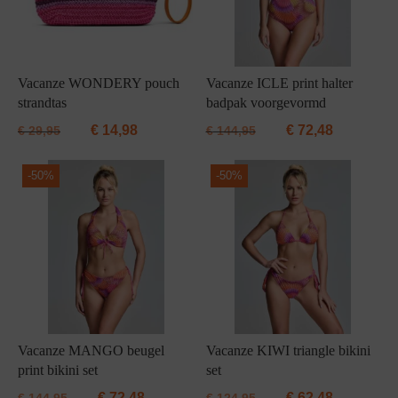
Vacanze WONDERY pouch
Vacanze ICLE print halter
strandtas
badpak voorgevormd
€
14,98
€
72,48
€
29,95
€
144,95
-
50%
-
50%
Vacanze MANGO beugel
Vacanze KIWI triangle bikini
print bikini set
set
€
72,48
€
62,48