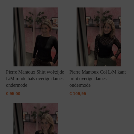
Grote maten lingerie
Strandkleding
Slipdress
Algemene voorwaarden
BH Zonder 
Short
Bestsellers
Grote maten badmode
Sport BH
Bruidslingerie
Badmode met glitter
Voeding BH
Naadloos ondergoed
Badmode met structuur stof
Zwarte badmode
Pierre Mantoux Shirt wol/zijde
Pierre Mantoux Col L/M kant
L/M ronde hals overige dames
print overige dames
ondermode
ondermode
€
95,00
€
109,95