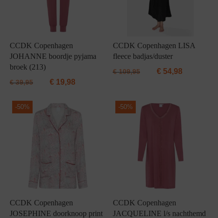
CCDK Copenhagen
CCDK Copenhagen LISA
JOHANNE boordje pyjama
fleece badjas/duster
broek (213)
€
54,98
€
109,95
€
19,98
€
39,95
-
50%
-
50%
CCDK Copenhagen
CCDK Copenhagen
JOSEPHINE doorknoop print
JACQUELINE l/s nachthemd