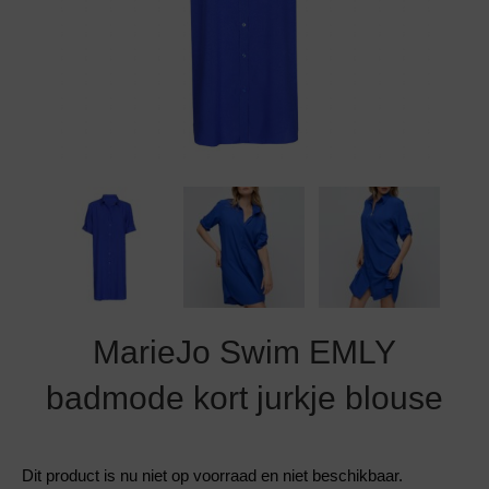
Grote maten lingerie
Strandkleding
Slipdress
Algemene voorwaarden
BH Zonder 
Short
Bestsellers
Grote maten badmode
Sport BH
Bruidslingerie
Badmode met glitter
Voeding BH
Naadloos ondergoed
Badmode met structuur stof
Zwarte badmode
MarieJo Swim EMLY
badmode kort jurkje blouse
Dit product is nu niet op voorraad en niet beschikbaar.