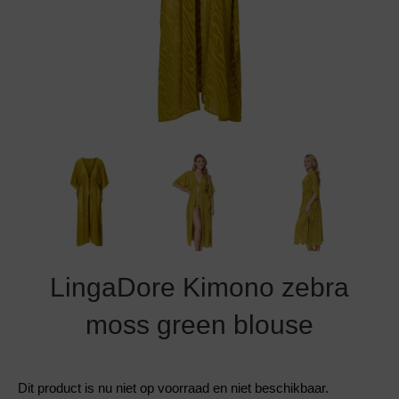
Grote maten lingerie
Strandkleding
Slipdress
Algemene voorwaarden
BH Zonder 
Short
Bestsellers
Grote maten badmode
Sport BH
Bruidslingerie
Badmode met glitter
Voeding BH
Naadloos ondergoed
Badmode met structuur stof
Zwarte badmode
LingaDore Kimono zebra
moss green blouse
Dit product is nu niet op voorraad en niet beschikbaar.