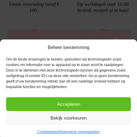
Gratis verzending vanaf €
Op werkdagen voor 16:00
100,-
besteld, morgen al in huis!
Ontvang €10,- korting
Beheer toestemming
Gratis cadeau verpakking
Bellen kan!
Om de beste ervaringen te bieden, gebruiken wij technologieën zoals
Schrijf je in voor de nieuwsbrief en ontvang een
cookies om informatie over je apparaat op te slaan en/of te raadplegen.
Door in te stemmen met deze technologieën kunnen wij gegevens zoals
kortingscode van €10,- op je volgende bestelling.
surfgedrag of unieke ID's op deze site verwerken. Als je geen toestemming
geeft of uw toestemming intrekt, kan dit een nadelige invloed hebben op
KLANTENSERVICE
E-mailadres
*
bepaalde functies en mogelijkheden.
OPENINGSTIJDEN
Klantenservice
Accepteren
Afspraak maken
AANMELDEN
CONTACT
Contact
Bekijk voorkeuren
maandag
13:00 - 17:30
Bestel procedure
Diezerstraat 116
Copyright © 2026 |
webshop door Advice
.
Dinsdag
10:00 - 17:30
8011 RL Zwolle
Betaalmogelijkheden
Cookiebeleid
Algemene voorwaarden
Woensdag
10:00 - 17:30