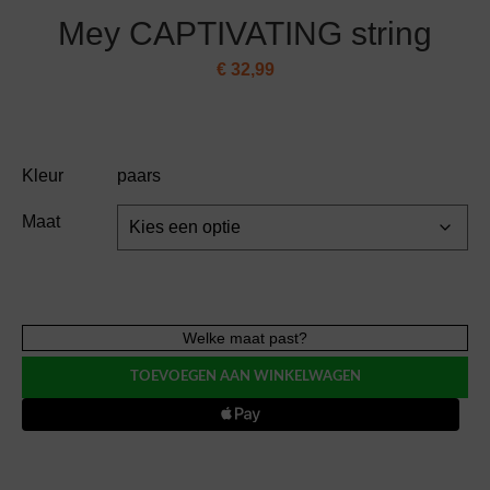
Mey CAPTIVATING string
€
32,99
Kleur
paars
Maat
Mey
Welke maat past?
CAPTIVATING
TOEVOEGEN AAN WINKELWAGEN
string
aantal