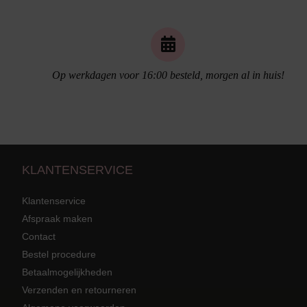
Naadloos ondergoed
Op werkdagen voor 16:00 besteld, morgen al in huis!
KLANTENSERVICE
Klantenservice
Afspraak maken
Contact
Strandkleding
terug
Grote mat
Bestel procedure
Betaalmogelijkheden
Badmode met structuur stof
Zwarte ba
Alle Strandkleding
Verzenden en retourneren