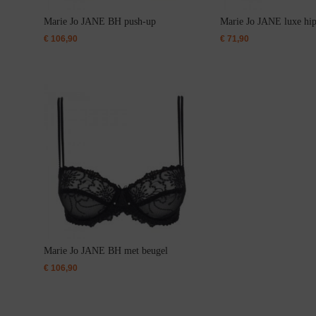
Bikini top
terug
Marie Jo JANE BH push-up
Marie Jo JANE luxe hip
Alle Bikini’s
€
106,90
€
71,90
Bikini Top
Bikini Push-Up
Bikini Met Beugel
Marie Jo JANE BH met beugel
€
106,90