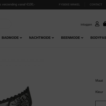
s verzending vanaf €100,-
FYSIEKE WINKEL
CONTACT
inloggen
BADMODE
NACHTMODE
BEENMODE
BODYFAS
Maat
Kleur
Marie