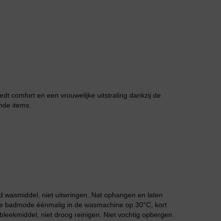
Jarratel
edt comfort en een vrouwelijke uitstraling dankzij de
nde items.
Huispak
 wasmiddel, niet uitwringen. Nat ophangen en laten
 de badmode éénmalig in de wasmachine op 30°C, kort
leekmiddel, niet droog reinigen. Niet vochtig opbergen