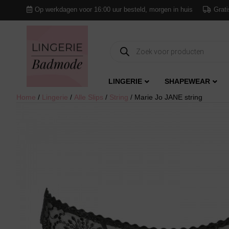
Op werkdagen voor 16:00 uur besteld, morgen in huis
Grati
Producten
zoeken
LINGERIE
SHAPEWEAR
Home
/
Lingerie
/
Alle Slips
/
String
/ Marie Jo JANE string