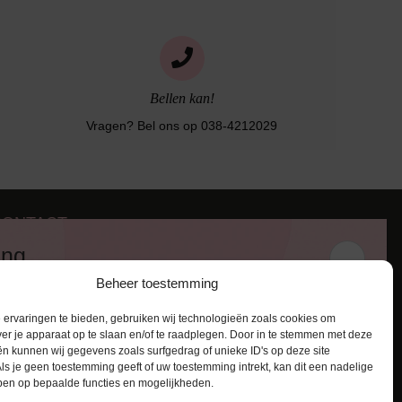
Bellen kan!
Vragen? Bel ons op 038-4212029
CONTACT
iezerstraat 116
ing
011 RL Zwolle
Beheer toestemming
:
038-4212029
 en ontvang een kortingscode van
:
info@lingerie-badmode.nl
ervaringen te bieden, gebruiken wij technologieën zoals cookies om
ver je apparaat op te slaan en/of te raadplegen. Door in te stemmen met deze
n kunnen wij gegevens zoals surfgedrag of unieke ID's op deze site
ls je geen toestemming geeft of uw toestemming intrekt, kan dit een nadelige
ben op bepaalde functies en mogelijkheden.