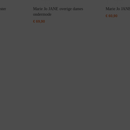
ster
Marie Jo JANE overige dames
Marie Jo JANE 
ondermode
€
60,90
Bestsellers
€
69,90