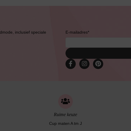
Bruidslingerie
admode, inclusief speciale
E-mailadres
*
Ruime keuze
Cup maten A tm J