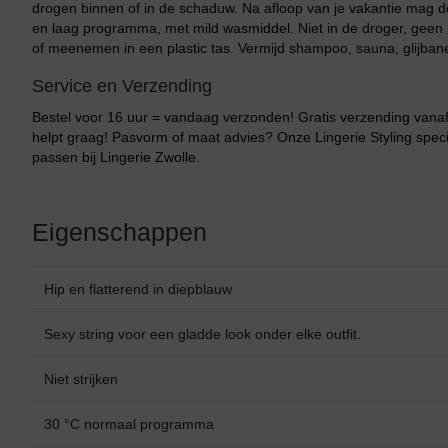
drogen binnen of in de schaduw. Na afloop van je vakantie mag
en laag programma, met mild wasmiddel. Niet in de droger, geen b
of meenemen in een plastic tas. Vermijd shampoo, sauna, glijban
Service en Verzending
Bestel voor 16 uur = vandaag verzonden! Gratis verzending vanaf 
helpt graag! Pasvorm of maat advies? Onze Lingerie Styling specia
passen bij Lingerie Zwolle.
Eigenschappen
Hip en flatterend in diepblauw
Sexy string voor een gladde look onder elke outfit.
Bikini top
terug
Niet strijken
Alle Bikini’s
30 °C normaal programma