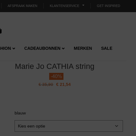
AFSPRAAK MAKEN
KLANTENSERVICE
GET INSPIRED
HION
CADEAUBONNEN
MERKEN
SALE
Marie Jo CATHIA string
-
40%
€
35,90
€
21,54
blauw