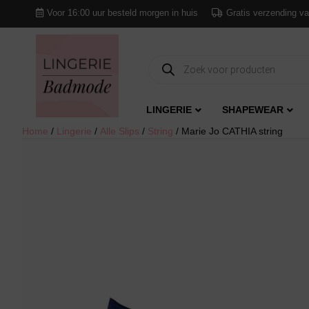
Voor 16:00 uur besteld morgen in huis
Gratis verzending va
Producten
zoeken
LINGERIE
SHAPEWEAR
Home
/
Lingerie
/
Alle Slips
/
String
/ Marie Jo CATHIA string