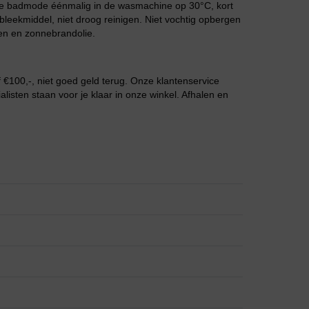
Grote maten lingerie
 de badmode éénmalig in de wasmachine op 30°C, kort
leekmiddel, niet droog reinigen. Niet vochtig opbergen
en en zonnebrandolie.
€100,-, niet goed geld terug. Onze klantenservice
listen staan voor je klaar in onze winkel. Afhalen en
Slipdress
Bestsellers