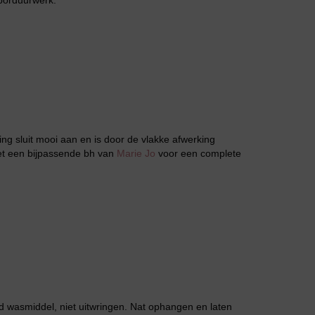
 borduurwerk.
Jarratel
ing sluit mooi aan en is door de vlakke afwerking
Huispak
met een bijpassende bh van
Marie Jo
voor een complete
 wasmiddel, niet uitwringen. Nat ophangen en laten