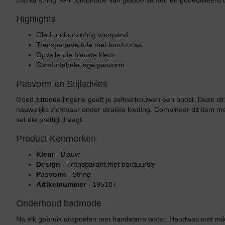
Cathia string een combinatie van gladde stoffen en gedetailleerd
Highlights
Glad ondoorzichtig voorpand
Transparante tule met borduursel
Opvallende blauwe kleur
Comfortabele lage pasvorm
Pasvorm en Stijladvies
Goed zittende lingerie geeft je zelfvertrouwen een boost. Deze str
nauwelijks zichtbaar onder strakke kleding. Combineer dit item 
set die prettig draagt.
Product Kenmerken
Kleur
- Blauw
Design
- Transparant met borduursel
Pasvorm
- String
Artikelnummer
- 195107
Onderhoud badmode
Na elk gebruik uitspoelen met handwarm water. Handwas met mild