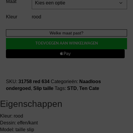
Maat
Kleur
rood
Ten
Welke maat past?
Cate
TOEVOEGEN AAN WINKELWAGEN
MAXI
lace
slip
taille
aantal
SKU:
31758 red 634
Categorieën:
Naadloos
ondergoed
,
Slip taille
Tags:
STD
,
Ten Cate
Eigenschappen
Kleur: rood
Dessin: effen/kant
Model: taille slip