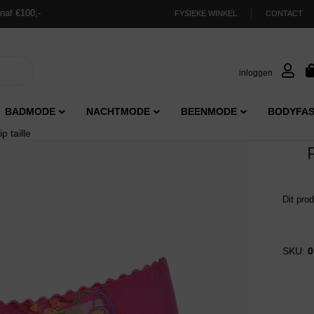
naf €100,-
FYSIEKE WINKEL
CONTACT
inloggen
BADMODE
NACHTMODE
BEENMODE
BODYFAS
 taille
Dit pro
SKU:
0