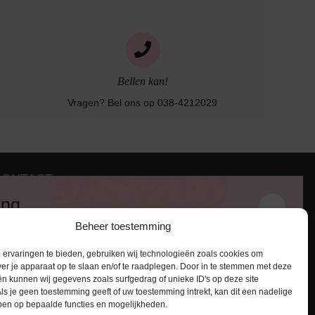
Bellen kan!
Vragen? Bel ons op 038-4212029
CONTACT
iezerstraat 116
ing
011 RL Zwolle
Beheer toestemming
:
038-4212029
 en ontvang een kortingscode van
:
info@lingerie-badmode.nl
ervaringen te bieden, gebruiken wij technologieën zoals cookies om
ver je apparaat op te slaan en/of te raadplegen. Door in te stemmen met deze
n kunnen wij gegevens zoals surfgedrag of unieke ID's op deze site
ls je geen toestemming geeft of uw toestemming intrekt, kan dit een nadelige
ben op bepaalde functies en mogelijkheden.