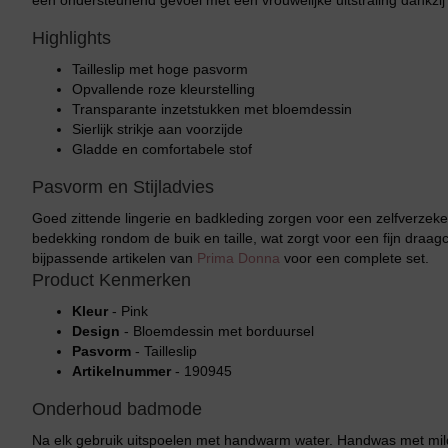
een ondersteunend gevoel met een vrouwelijke uitstraling dankzij 
Highlights
Tailleslip met hoge pasvorm
Opvallende roze kleurstelling
Transparante inzetstukken met bloemdessin
Sierlijk strikje aan voorzijde
Gladde en comfortabele stof
Pasvorm en Stijladvies
Goed zittende lingerie en badkleding zorgen voor een zelfverzeke
bedekking rondom de buik en taille, wat zorgt voor een fijn draag
bijpassende artikelen van
Prima Donna
voor een complete set.
Product Kenmerken
Kleur
- Pink
Design
- Bloemdessin met borduursel
Pasvorm
- Tailleslip
Artikelnummer
- 190945
Onderhoud badmode
Na elk gebruik uitspoelen met handwarm water. Handwas met mild