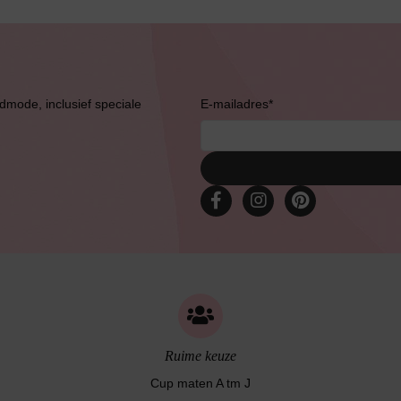
Bruidslingerie
admode, inclusief speciale
E-mailadres
*
Ruime keuze
Cup maten A tm J