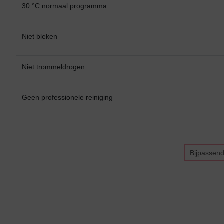
Bikini top
terug
30 °C normaal programma
Alle Bikini’s
Niet bleken
Bikini Top
Bikini Push-Up
Niet trommeldrogen
Bikini Met Beugel
Geen professionele reiniging
Bijpassen