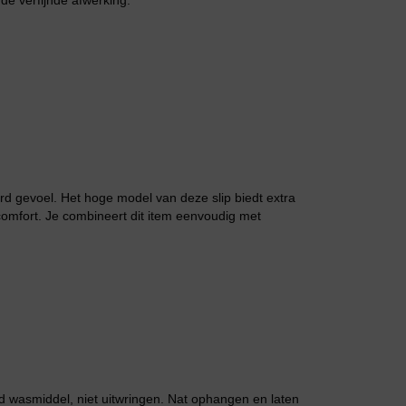
de verfijnde afwerking.
Jarratel
rd gevoel. Het hoge model van deze slip biedt extra
comfort. Je combineert dit item eenvoudig met
Huispak
 wasmiddel, niet uitwringen. Nat ophangen en laten