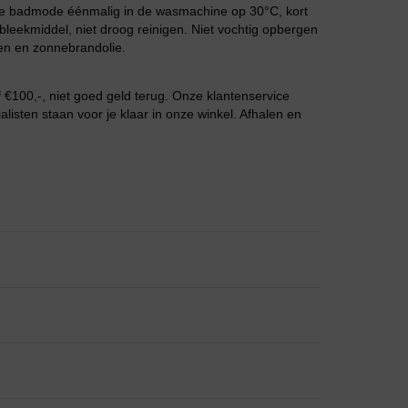
 de badmode éénmalig in de wasmachine op 30°C, kort
leekmiddel, niet droog reinigen. Niet vochtig opbergen
en en zonnebrandolie.
Grote maten lingerie
€100,-, niet goed geld terug. Onze klantenservice
listen staan voor je klaar in onze winkel. Afhalen en
Slipdress