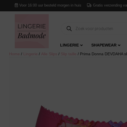
Voor 16:00 uur besteld morgen in huis
Gratis verzending va
Producten
zoeken
LINGERIE
SHAPEWEAR
Home
/
Lingerie
/
Alle Slips
/
Slip taille
/ Prima Donna DEVDAHA slip