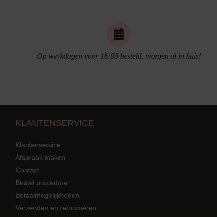
Naadloos ondergoed
Op werkdagen voor 16:00 besteld, morgen al in huis!
KLANTENSERVICE
Klantenservice
Afspraak maken
Contact
Strandkleding
terug
Grote mat
Bestel procedure
Betaalmogelijkheden
Badmode met structuur stof
Zwarte ba
Alle Strandkleding
Verzenden en retourneren