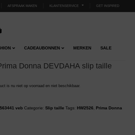
AFSPRAAK MAKEN
KLANTENSERVICE
GET INSPIRED
HION
CADEAUBONNEN
MERKEN
SALE
Prima Donna DEVDAHA slip taille
duct is nu niet op voorraad en niet beschikbaar.
563441 veb
Categorie:
Slip taille
Tags:
HW2526
,
Prima Donna