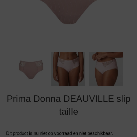
Grote maten lingerie
Strandkleding
Slipdress
Algemene voorwaarden
BH Zonder 
Short
Bestsellers
Grote maten badmode
Sport BH
Bruidslingerie
Badmode met glitter
Voeding BH
Naadloos ondergoed
Badmode met structuur stof
Zwarte badmode
Prima Donna DEAUVILLE slip
taille
Dit product is nu niet op voorraad en niet beschikbaar.