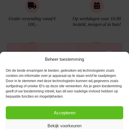
Gratis verzending vanaf €
Op werkdagen voor 16:00
100,-
besteld, morgen al in huis!
Ontvang €10,- korting
Beheer toestemming
Gratis cadeau verpakking
Bellen kan!
Om de beste ervaringen te bieden, gebruiken wij technologieën zoals
Schrijf je in voor de nieuwsbrief en ontvang een
cookies om informatie over je apparaat op te slaan en/of te raadplegen.
Door in te stemmen met deze technologieën kunnen wij gegevens zoals
kortingscode van €10,- op je volgende bestelling.
surfgedrag of unieke ID's op deze site verwerken. Als je geen toestemming
geeft of uw toestemming intrekt, kan dit een nadelige invloed hebben op
KLANTENSERVICE
E-mailadres
*
bepaalde functies en mogelijkheden.
OPENINGSTIJDEN
Klantenservice
Accepteren
Afspraak maken
AANMELDEN
CONTACT
Contact
Bekijk voorkeuren
maandag
13:00 - 17:30