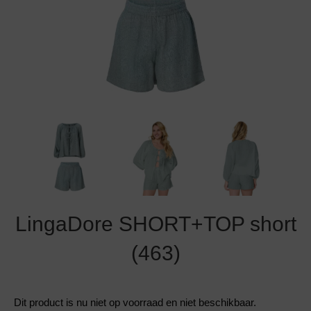
Grote maten lingerie
Strandkleding
Slipdress
Algemene voorwaarden
BH Zonder 
Short
Bestsellers
Grote maten badmode
Sport BH
Bruidslingerie
Badmode met glitter
Voeding BH
Naadloos ondergoed
Badmode met structuur stof
Zwarte badmode
LingaDore SHORT+TOP short
(463)
Dit product is nu niet op voorraad en niet beschikbaar.