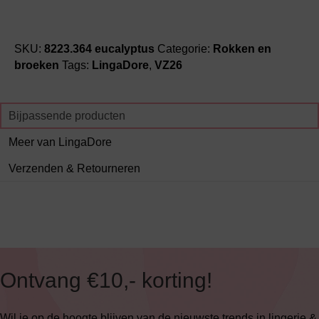
SKU:
8223.364 eucalyptus
Categorie:
Rokken en
broeken
Tags:
LingaDore
,
VZ26
Bijpassende producten
Meer van LingaDore
Verzenden & Retourneren
Ontvang €10,- korting!
Wil je op de hoogte blijven van de nieuwste trends in lingerie &