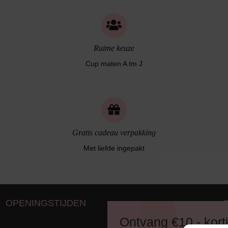
Ruime keuze
Cup maten A tm J
Gratis cadeau verpakking
Met liefde ingepakt
OPENINGSTIJDEN
D
Ontvang €10,- kort
8