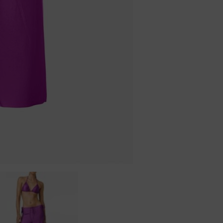
Badjassen
Jarratel