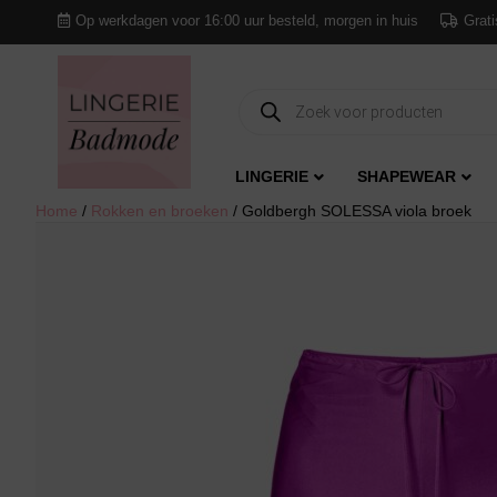
Op werkdagen voor 16:00 uur besteld, morgen in huis
Grati
Producten
zoeken
LINGERIE
SHAPEWEAR
Home
/
Rokken en broeken
/ Goldbergh SOLESSA viola broek