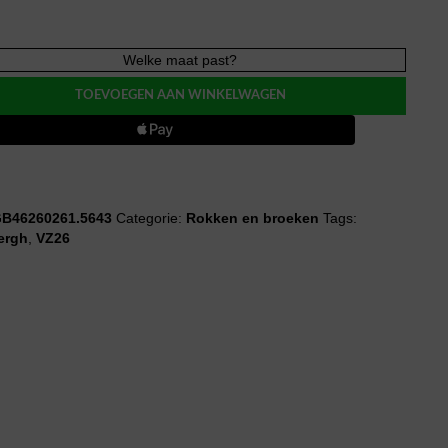
rgh
Welke maat past?
SA
TOEVOEGEN AAN WINKELWAGEN
B46260261.5643
Categorie:
Rokken en broeken
Tags:
ergh
,
VZ26