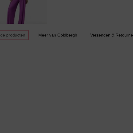
Huispak
nde producten
Meer van Goldbergh
Verzenden & Retourne
Grote maten lingerie
Slipdress