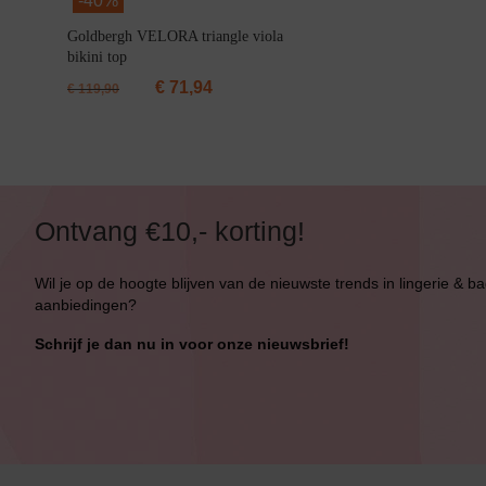
-
40%
Bikini top
terug
Goldbergh VELORA triangle viola
bikini top
Alle Bikini’s
€
71,94
€
119,90
Bikini Top
Bikini Push-Up
Bikini Met Beugel
Ontvang €10,- korting!
Wil je op de hoogte blijven van de nieuwste trends in lingerie & b
aanbiedingen?
Schrijf je dan nu in voor onze nieuwsbrief!