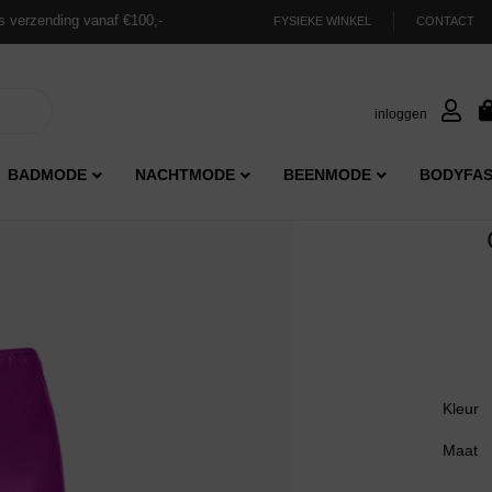
s verzending vanaf €100,-
FYSIEKE WINKEL
CONTACT
inloggen
BADMODE
NACHTMODE
BEENMODE
BODYFAS
Kleur
Maat