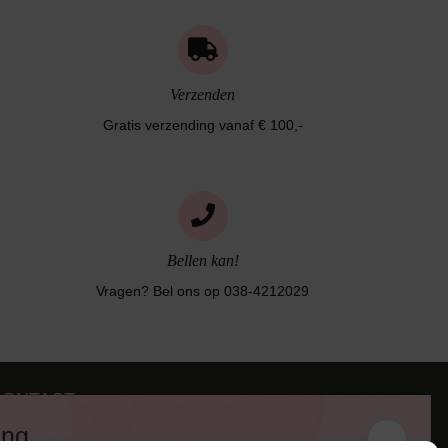
Verzenden
Gratis verzending vanaf € 100,-
Bellen kan!
Vragen? Bel ons op 038-4212029
CONTACT
iezerstraat 116
ing
011 RL Zwolle