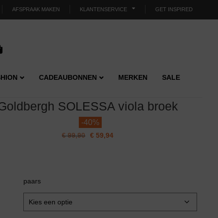
AFSPRAAK MAKEN
KLANTENSERVICE
GET INSPIRED
HION
CADEAUBONNEN
MERKEN
SALE
Goldbergh SOLESSA viola broek
-
40%
€
99,90
€
59,94
paars