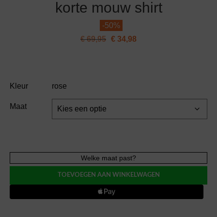
korte mouw shirt
-
50%
€
69,95
€
34,98
Kleur
rose
Maat
Essenza
Welke maat past?
home
TOEVOEGEN AAN WINKELWAGEN
ELODIE
satijn
korte
mouw