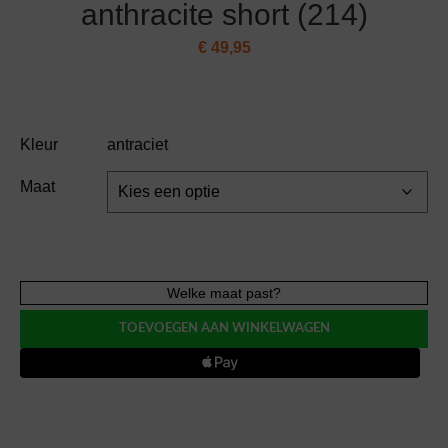
anthracite short (214)
€
49,95
Kleur
antraciet
Maat
Essenza
Welke maat past?
home
TOEVOEGEN AAN WINKELWAGEN
NORI
uni
anthracite
short
(214)