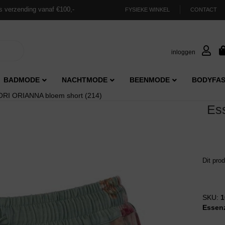
s verzending vanaf €100,-
FYSIEKE WINKEL
CONTACT
inloggen
BADMODE
NACHTMODE
BEENMODE
BODYFAS
RI ORIANNA bloem short (214)
Es
Dit pro
SKU:
1
Essen