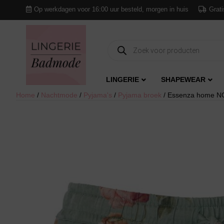
Op werkdagen voor 16:00 uur besteld, morgen in huis
Grati
Producten
zoeken
LINGERIE
SHAPEWEAR
Home
/
Nachtmode
/
Pyjama's
/
Pyjama broek
/ Essenza home NO