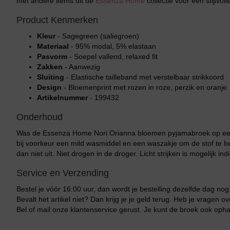
met andere items uit de
Essenza Home
collectie voor een stijlvol
Product Kenmerken
Kleur
- Sagegreen (saliegroen)
Materiaal
- 95% modal, 5% elastaan
Pasvorm
- Soepel vallend, relaxed fit
Zakken
- Aanwezig
Sluiting
- Elastische tailleband met verstelbaar strikkoord
Design
- Bloemenprint met rozen in roze, perzik en oranje
Artikelnummer
- 199432
Onderhoud
Was de Essenza Home Nori Orianna bloemen pyjamabroek op ee
bij voorkeur een mild wasmiddel en een waszakje om de stof te b
dan niet uit. Niet drogen in de droger. Licht strijken is mogelijk ind
Service en Verzending
Bestel je vóór 16:00 uur, dan wordt je bestelling dezelfde dag no
Bevalt het artikel niet? Dan krijg je je geld terug. Heb je vrage
Bel of mail onze klantenservice gerust. Je kunt de broek ook opha