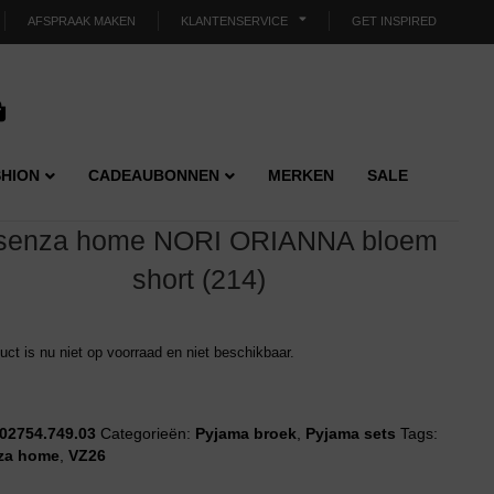
AFSPRAAK MAKEN
KLANTENSERVICE
GET INSPIRED
HION
CADEAUBONNEN
MERKEN
SALE
senza home NORI ORIANNA bloem
short (214)
duct is nu niet op voorraad en niet beschikbaar.
02754.749.03
Categorieën:
Pyjama broek
,
Pyjama sets
Tags:
za home
,
VZ26