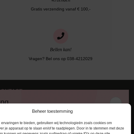
Gratis verzending vanaf € 100,-
Bellen kan!
Vragen? Bel ons op 038-4212029
CONTACT
iezerstraat 116
ing
011 RL Zwolle
Beheer toestemming
:
038-4212029
 en ontvang een kortingscode van
:
info@lingerie-badmode.nl
ervaringen te bieden, gebruiken wij technologieën zoals cookies om
ver je apparaat op te slaan en/of te raadplegen. Door in te stemmen met deze
n kunnen wij gegevens zoals surfgedrag of unieke ID's op deze site