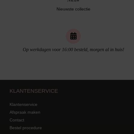
Nieuwste collectie
Naadloos ondergoed
Op werkdagen voor 16:00 besteld, morgen al in huis!
KLANTENSERVICE
Klantenservice
Afspraak maken
Contact
Strandkleding
terug
Grote mat
Bestel procedure