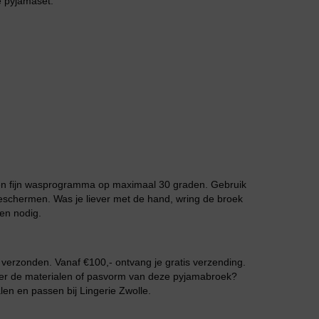
le pyjamaset.
Grote maten lingerie
n fijn wasprogramma op maximaal 30 graden. Gebruik
eschermen. Was je liever met de hand, wring de broek
ien nodig.
Slipdress
g verzonden. Vanaf €100,- ontvang je gratis verzending.
n over de materialen of pasvorm van deze pyjamabroek?
len en passen bij Lingerie Zwolle.