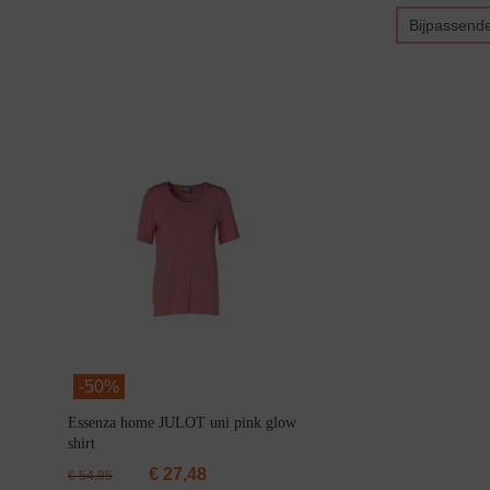
Bijpassend
Bikini top
terug
Alle Bikini’s
Bikini Top
Bikini Push-Up
Bikini Met Beugel
-
50%
Essenza home JULOT uni pink glow
shirt
€
27,48
€
54,95