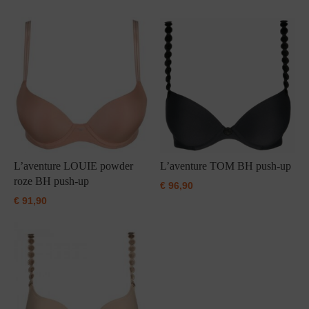
Grote maten lingerie
Strandkleding
Slipdress
Algemene voorwaarden
BH Zonder 
Short
Bestsellers
Grote maten badmode
Sport BH
Bruidslingerie
Badmode met glitter
Voeding BH
Naadloos ondergoed
Badmode met structuur stof
Zwarte badmode
L’aventure LOUIE powder
L’aventure TOM BH push-up
roze BH push-up
€
96,90
€
91,90