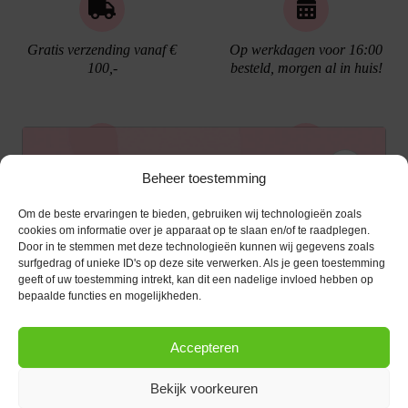
Gratis verzending vanaf €
Op werkdagen voor 16:00
100,-
besteld, morgen al in huis!
Ontvang €10,- korting
Beheer toestemming
Gratis cadeau verpakking
Bellen kan!
Om de beste ervaringen te bieden, gebruiken wij technologieën zoals
Schrijf je in voor de nieuwsbrief en ontvang een
cookies om informatie over je apparaat op te slaan en/of te raadplegen.
Door in te stemmen met deze technologieën kunnen wij gegevens zoals
kortingscode van €10,- op je volgende bestelling.
surfgedrag of unieke ID's op deze site verwerken. Als je geen toestemming
geeft of uw toestemming intrekt, kan dit een nadelige invloed hebben op
KLANTENSERVICE
E-mailadres
*
bepaalde functies en mogelijkheden.
OPENINGSTIJDEN
Klantenservice
Accepteren
Afspraak maken
AANMELDEN
CONTACT
Contact
Bekijk voorkeuren
maandag
13:00 - 17:30
Bestel procedure
Diezerstraat 116