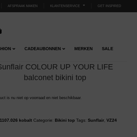
AFSPRAAK MAKEN
KLANTENSERVICE
GET INSPIRED
HION
CADEAUBONNEN
MERKEN
SALE
Sunflair COLOUR UP YOUR LIFE
balconet bikini top
duct is nu niet op voorraad en niet beschikbaar.
1107.026 kobalt
Categorie:
Bikini top
Tags:
Sunflair
,
VZ24