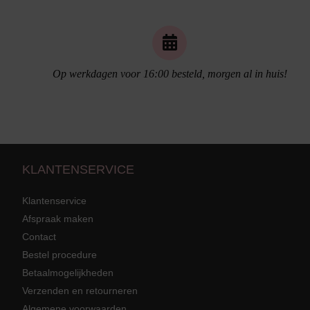
Op werkdagen voor 16:00 besteld, morgen al in huis!
Naadloos ondergoed
KLANTENSERVICE
Klantenservice
Afspraak maken
Contact
Strandkleding
terug
Grote mat
Bestel procedure
Betaalmogelijkheden
Badmode met structuur stof
Zwarte ba
Alle Strandkleding
Verzenden en retourneren
Algemene voorwaarden