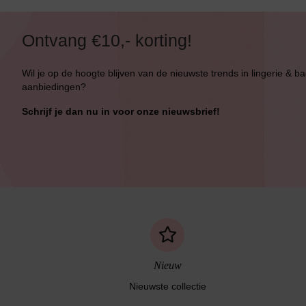
Ontvang €10,- korting!
Wil je op de hoogte blijven van de nieuwste trends in lingerie & b
aanbiedingen?
Bikini top
terug
Schrijf je dan nu in voor onze nieuwsbrief!
Alle Bikini’s
Bikini Top
Bikini Push-Up
Bikini Met Beugel
Nieuw
Nieuwste collectie