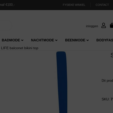
naf €100,-
FYSIEKE WINKEL
CONTACT
inloggen
BADMODE
NACHTMODE
BEENMODE
BODYFAS
IFE balconet bikini top
Dit pro
SKU:
7