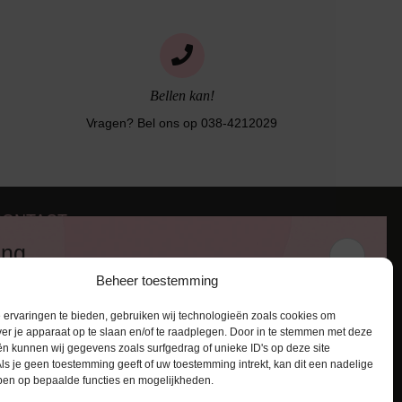
Bellen kan!
Vragen? Bel ons op 038-4212029
CONTACT
iezerstraat 116
ing
011 RL Zwolle
Beheer toestemming
:
038-4212029
 en ontvang een kortingscode van
:
info@lingerie-badmode.nl
ervaringen te bieden, gebruiken wij technologieën zoals cookies om
ver je apparaat op te slaan en/of te raadplegen. Door in te stemmen met deze
n kunnen wij gegevens zoals surfgedrag of unieke ID's op deze site
ls je geen toestemming geeft of uw toestemming intrekt, kan dit een nadelige
ben op bepaalde functies en mogelijkheden.