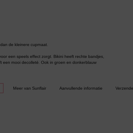
Jarratel
es dan de kleinere cupmaat.
voor een speels effect zorgt. Bikini heeft rechte bandjes,
ft een mooi decolleté. Ook in groen en donkerblauw
Huispak
Meer van Sunflair
Aanvullende informatie
Verzende
Grote maten lingerie