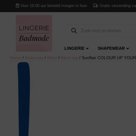
Voor 16:00 uur besteld morgen in huis
Gratis verzending va
Producten
zoeken
LINGERIE
SHAPEWEAR
Home
/
Badmode
/
Bikini
/
Bikini top
/ Sunflair COLOUR UP YOUR L