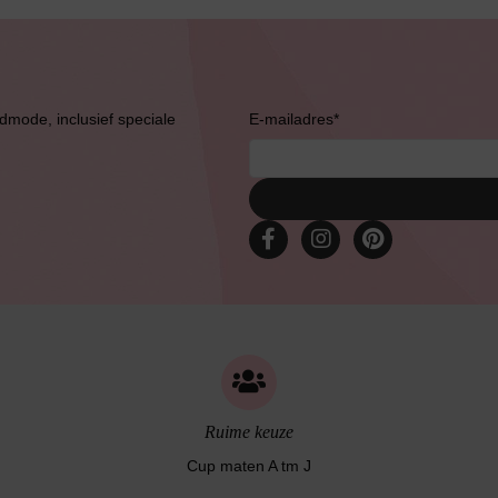
admode, inclusief speciale
E-mailadres
*
Slipdress
Bestsellers
Ruime keuze
Cup maten A tm J
Bruidslingerie