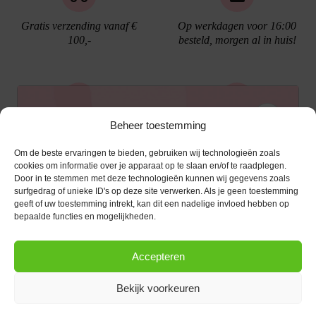
Gratis verzending vanaf €
Op werkdagen voor 16:00
100,-
besteld, morgen al in huis!
Ontvang €10,- korting
Beheer toestemming
Gratis cadeau verpakking
Bellen kan!
Om de beste ervaringen te bieden, gebruiken wij technologieën zoals
Schrijf je in voor de nieuwsbrief en ontvang een
cookies om informatie over je apparaat op te slaan en/of te raadplegen.
Door in te stemmen met deze technologieën kunnen wij gegevens zoals
kortingscode van €10,- op je volgende bestelling.
surfgedrag of unieke ID's op deze site verwerken. Als je geen toestemming
geeft of uw toestemming intrekt, kan dit een nadelige invloed hebben op
KLANTENSERVICE
E-mailadres
*
bepaalde functies en mogelijkheden.
OPENINGSTIJDEN
Klantenservice
Accepteren
Afspraak maken
AANMELDEN
CONTACT
Contact
Bekijk voorkeuren
maandag
13:00 - 17:30
Bestel procedure
Diezerstraat 116
Copyright © 2026 |
webshop door Advice
.
Dinsdag
10:00 - 17:30
8011 RL Zwolle