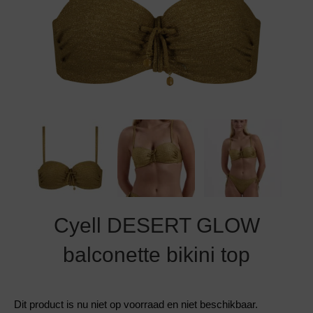
Grote maten lingerie
Strandkleding
Slipdress
Algemene voorwaarden
BH Zonder 
Short
Bestsellers
Grote maten badmode
Sport BH
Bruidslingerie
Badmode met glitter
Voeding BH
Naadloos ondergoed
Badmode met structuur stof
Zwarte badmode
Cyell DESERT GLOW
balconette bikini top
Dit product is nu niet op voorraad en niet beschikbaar.