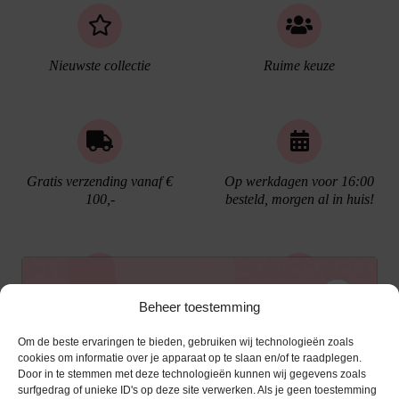
Nieuwste collectie
Ruime keuze
Gratis verzending vanaf €
Op werkdagen voor 16:00
100,-
besteld, morgen al in huis!
Ontvang €10,- korting
Beheer toestemming
Gratis cadeau verpakking
Bellen kan!
Om de beste ervaringen te bieden, gebruiken wij technologieën zoals
Schrijf je in voor de nieuwsbrief en ontvang een
cookies om informatie over je apparaat op te slaan en/of te raadplegen.
Door in te stemmen met deze technologieën kunnen wij gegevens zoals
kortingscode van €10,- op je volgende bestelling.
surfgedrag of unieke ID's op deze site verwerken. Als je geen toestemming