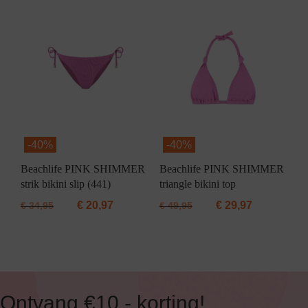
-
40%
-
40%
Beachlife PINK SHIMMER
Beachlife PINK SHIMMER
strik bikini slip (441)
triangle bikini top
€
20,97
€
29,97
€
34,95
€
49,95
Ontvang €10,- korting!