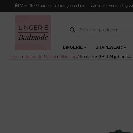
Voor 16:00 uur besteld morgen in huis
Gratis verzending va
Producten
zoeken
LINGERIE
SHAPEWEAR
Home
/
Badmode
/
Bikini
/
Bikini top
/ Beachlife GREEN glitter trian