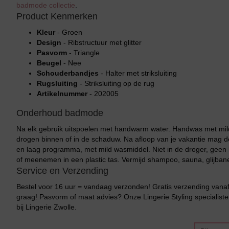
badmode collectie
.
Product Kenmerken
Kleur
- Groen
Design
- Ribstructuur met glitter
Pasvorm
- Triangle
Beugel
- Nee
Schouderbandjes
- Halter met striksluiting
Rugsluiting
- Striksluiting op de rug
Artikelnummer
- 202005
Onderhoud badmode
Na elk gebruik uitspoelen met handwarm water. Handwas met mild
drogen binnen of in de schaduw. Na afloop van je vakantie mag
en laag programma, met mild wasmiddel. Niet in de droger, geen b
of meenemen in een plastic tas. Vermijd shampoo, sauna, glijban
Service en Verzending
Bestel voor 16 uur = vandaag verzonden! Gratis verzending vanaf 
graag! Pasvorm of maat advies? Onze Lingerie Styling specialiste
bij Lingerie Zwolle.