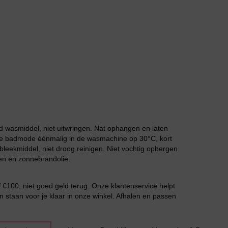
Grote maten lingerie
 wasmiddel, niet uitwringen. Nat ophangen en laten
 de badmode éénmalig in de wasmachine op 30°C, kort
leekmiddel, niet droog reinigen. Niet vochtig opbergen
en en zonnebrandolie.
Slipdress
€100, niet goed geld terug. Onze klantenservice helpt
n staan voor je klaar in onze winkel. Afhalen en passen