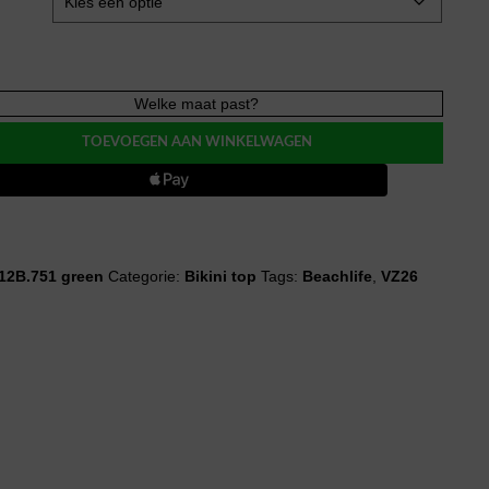
fe
Welke maat past?
N
TOEVOEGEN AAN WINKELWAGEN
e
12B.751 green
Categorie:
Bikini top
Tags:
Beachlife
,
VZ26