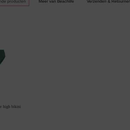
nde producten
Meer van Beachlife
Verzenden & Retourne
Bestsellers
r high bikini