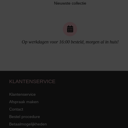
Nieuwste collectie
Naadloos ondergoed
Op werkdagen voor 16:00 besteld, morgen al in huis!
KLANTENSERVICE
Klantenservice
Afspraak maken
Contact
Bestel procedure
Strandkleding
terug
Grote mat
Betaalmogelijkheden