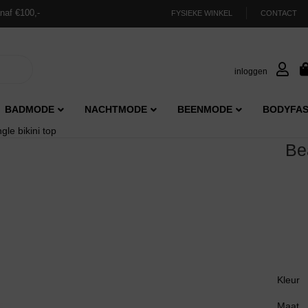
naf €100,-
FYSIEKE WINKEL
CONTACT
inloggen
BADMODE
NACHTMODE
BEENMODE
BODYFAS
gle bikini top
Be
Kleur
Maat