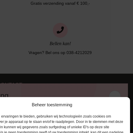
Gratis verzending vanaf € 100,-
Bellen kan!
Vragen? Bel ons op 038-4212029
CONTACT
iezerstraat 116
ing
011 RL Zwolle
Beheer toestemming
:
038-4212029
 en ontvang een kortingscode van
:
info@lingerie-badmode.nl
ervaringen te bieden, gebruiken wij technologieën zoals cookies om
ver je apparaat op te slaan en/of te raadplegen. Door in te stemmen met deze
n kunnen wij gegevens zoals surfgedrag of unieke ID's op deze site
ls je geen toestemming geeft of uw toestemming intrekt, kan dit een nadelige