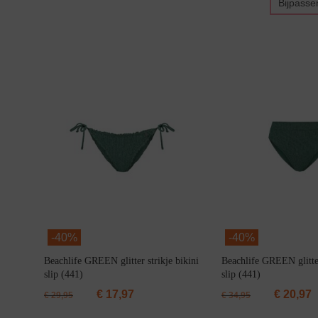
Bijpasse
Bikini top
terug
Alle Bikini’s
Bikini Top
Bikini Push-Up
Bikini Met Beugel
-
40%
-
40%
Beachlife GREEN glitter strikje bikini
Beachlife GREEN glitte
slip (441)
slip (441)
€
17,97
€
20,97
€
29,95
€
34,95