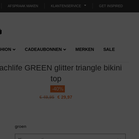
AFSPRAAK MAKEN
KLANTENSERVICE
GET INSPIRED
HION
CADEAUBONNEN
MERKEN
SALE
achlife GREEN glitter triangle bikini
top
-
40%
€
49,95
€
29,97
groen