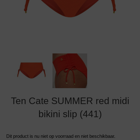
Grote maten lingerie
Strandkleding
Slipdress
Algemene voorwaarden
BH Zonder 
Short
Bestsellers
Grote maten badmode
Sport BH
Bruidslingerie
Badmode met glitter
Voeding BH
Naadloos ondergoed
Badmode met structuur stof
Zwarte badmode
Ten Cate SUMMER red midi
bikini slip (441)
Dit product is nu niet op voorraad en niet beschikbaar.