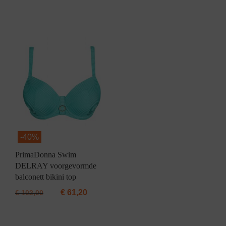
-
40%
PrimaDonna Swim
DELRAY voorgevormde
balconett bikini top
€
61,20
€
102,00