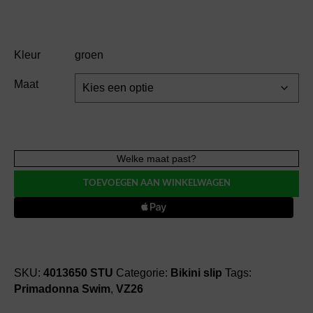
Kleur
groen
Maat
PrimaDonna
Welke maat past?
Swim
TOEVOEGEN AAN WINKELWAGEN
DELRAY
bikini
slip
(441)
aantal
SKU:
4013650 STU
Categorie:
Bikini slip
Tags:
Primadonna Swim
,
VZ26