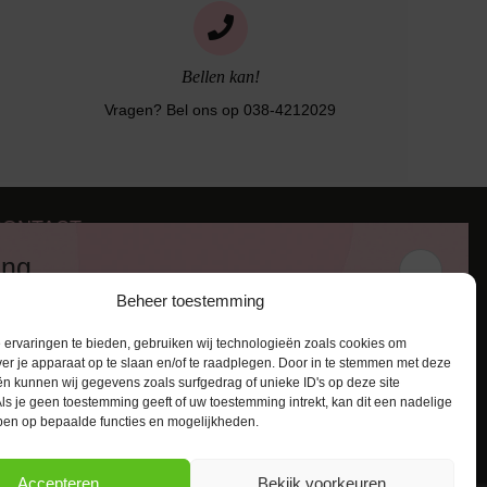
Bellen kan!
Vragen? Bel ons op 038-4212029
CONTACT
iezerstraat 116
ing
011 RL Zwolle
Beheer toestemming
:
038-4212029
 en ontvang een kortingscode van
:
info@lingerie-badmode.nl
ervaringen te bieden, gebruiken wij technologieën zoals cookies om
ver je apparaat op te slaan en/of te raadplegen. Door in te stemmen met deze
n kunnen wij gegevens zoals surfgedrag of unieke ID's op deze site
ls je geen toestemming geeft of uw toestemming intrekt, kan dit een nadelige
ben op bepaalde functies en mogelijkheden.
AANMELDEN
Accepteren
Bekijk voorkeuren