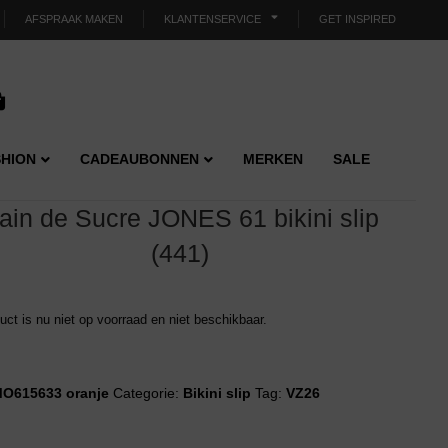
AFSPRAAK MAKEN
KLANTENSERVICE
GET INSPIRED
HION
CADEAUBONNEN
MERKEN
SALE
ain de Sucre JONES 61 bikini slip
(441)
duct is nu niet op voorraad en niet beschikbaar.
O615633 oranje
Categorie:
Bikini slip
Tag:
VZ26