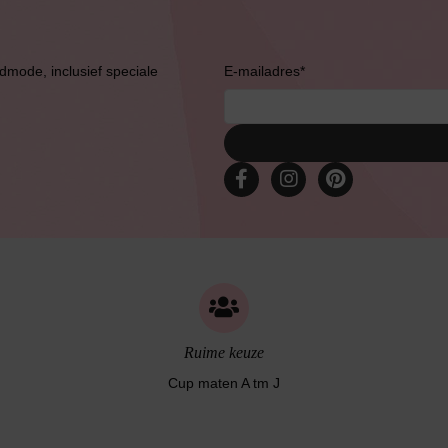
Bruidslingerie
admode, inclusief speciale
E-mailadres
*
Ruime keuze
Cup maten A tm J