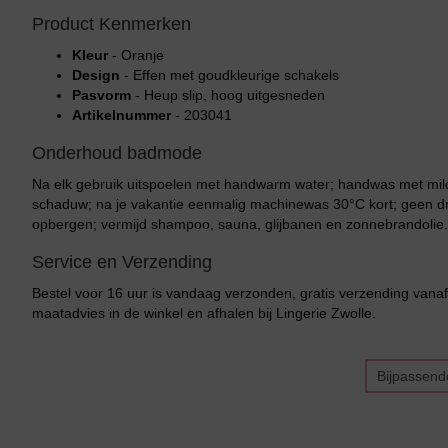
Product Kenmerken
Kleur
- Oranje
Design
- Effen met goudkleurige schakels
Pasvorm
- Heup slip, hoog uitgesneden
Artikelnummer
- 203041
Onderhoud badmode
Na elk gebruik uitspoelen met handwarm water; handwas met mild
schaduw; na je vakantie eenmalig machinewas 30°C kort; geen dro
opbergen; vermijd shampoo, sauna, glijbanen en zonnebrandolie.
Service en Verzending
Bestel voor 16 uur is vandaag verzonden, gratis verzending vanaf
maatadvies in de winkel en afhalen bij Lingerie Zwolle.
Bijpassend
Bikini top
terug