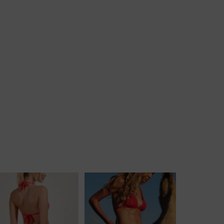
Body
Badjassen