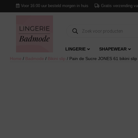
Voor 16:00 uur besteld morgen in huis
Gratis verzending va
Producten
zoeken
LINGERIE
SHAPEWEAR
Home
/
Badmode
/
Bikini slip
/ Pain de Sucre JONES 61 bikini slip