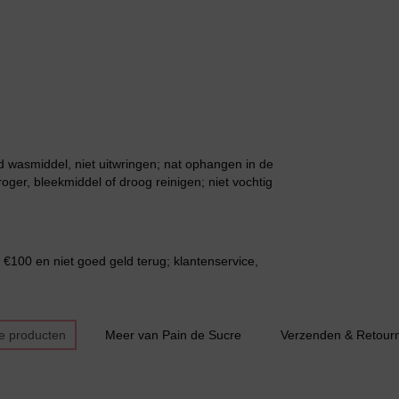
Grote maten lingerie
 wasmiddel, niet uitwringen; nat ophangen in de
ger, bleekmiddel of droog reinigen; niet vochtig
 €100 en niet goed geld terug; klantenservice,
Slipdress
e producten
Meer van Pain de Sucre
Verzenden & Retour