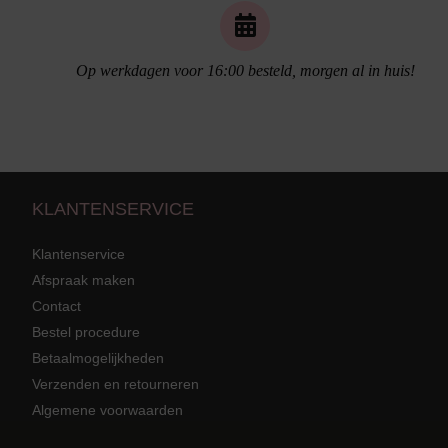
Op werkdagen voor 16:00 besteld, morgen al in huis!
KLANTENSERVICE
Klantenservice
Afspraak maken
Contact
Bestel procedure
Strandkleding
terug
Grote mat
Betaalmogelijkheden
Badmode met structuur stof
Zwarte ba
Alle Strandkleding
Verzenden en retourneren
Algemene voorwaarden
Tuniek En Blouses