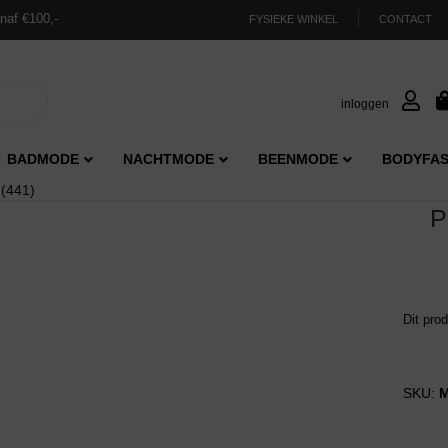
naf €100,-
FYSIEKE WINKEL
CONTACT
inloggen
BADMODE
NACHTMODE
BEENMODE
BODYFAS
 (441)
P
Dit pro
SKU:
M