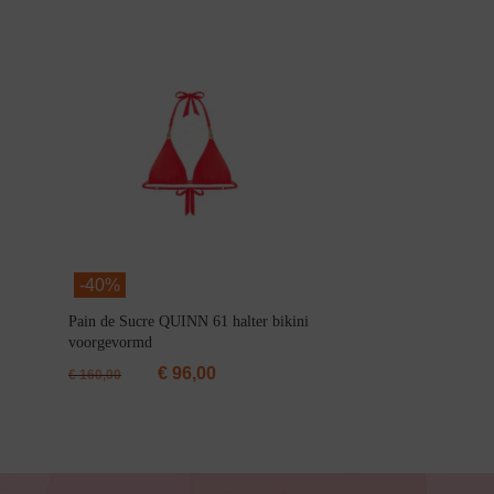
Alle Bikini’s
Bikini Top
Bikini Push-Up
Bikini Met Beugel
-
40%
Pain de Sucre QUINN 61 halter bikini
voorgevormd
€
96,00
€
160,00