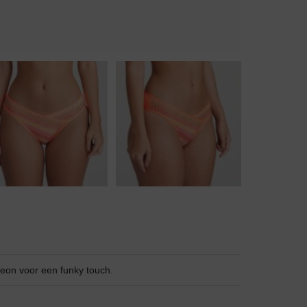
Badjassen
Jarratel
Huispak
neon voor een funky touch.