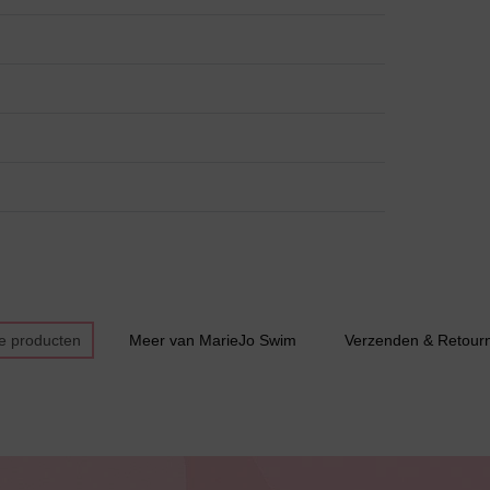
Grote maten lingerie
Slipdress
e producten
Meer van MarieJo Swim
Verzenden & Retour
Bestsellers