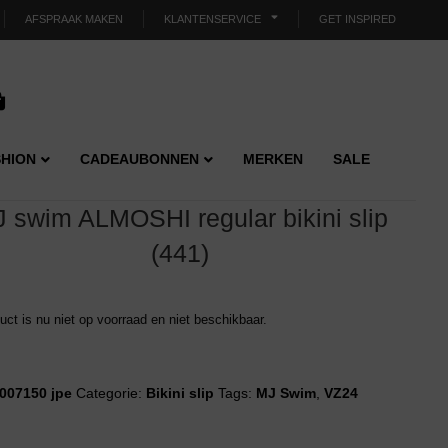
AFSPRAAK MAKEN
KLANTENSERVICE
GET INSPIRED
HION
CADEAUBONNEN
MERKEN
SALE
 swim ALMOSHI regular bikini slip
(441)
duct is nu niet op voorraad en niet beschikbaar.
007150 jpe
Categorie:
Bikini slip
Tags:
MJ Swim
,
VZ24