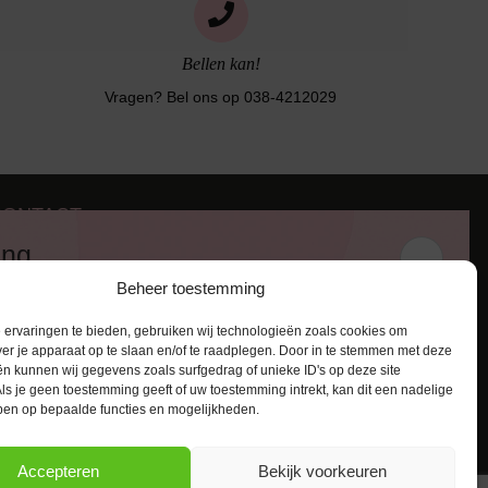
Bellen kan!
Vragen? Bel ons op 038-4212029
CONTACT
iezerstraat 116
ing
011 RL Zwolle
Beheer toestemming
:
038-4212029
 en ontvang een kortingscode van
:
info@lingerie-badmode.nl
ervaringen te bieden, gebruiken wij technologieën zoals cookies om
ver je apparaat op te slaan en/of te raadplegen. Door in te stemmen met deze
n kunnen wij gegevens zoals surfgedrag of unieke ID's op deze site
ls je geen toestemming geeft of uw toestemming intrekt, kan dit een nadelige
ben op bepaalde functies en mogelijkheden.
AANMELDEN
Accepteren
Bekijk voorkeuren