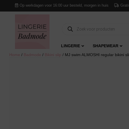
Op werkdagen voor 16:00 uur besteld, morgen in huis
Grati
Producten
zoeken
LINGERIE
SHAPEWEAR
Home
/
Badmode
/
Bikini slip
/ MJ swim ALMOSHI regular bikini sl