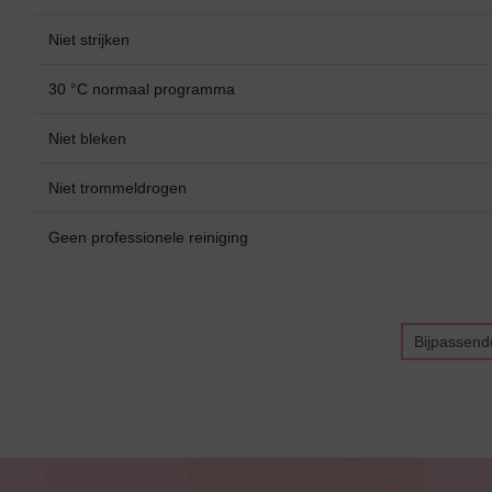
Niet strijken
30 °C normaal programma
Niet bleken
Niet trommeldrogen
Geen professionele reiniging
Bijpassend
Bikini top
terug
Alle Bikini’s
Bikini Top