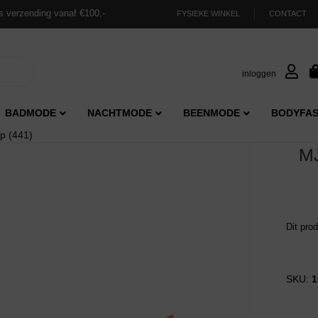
s verzending vanaf €100,-
FYSIEKE WINKEL
CONTACT
inloggen
BADMODE
NACHTMODE
BEENMODE
BODYFAS
ip (441)
MJ
Dit pro
SKU:
1