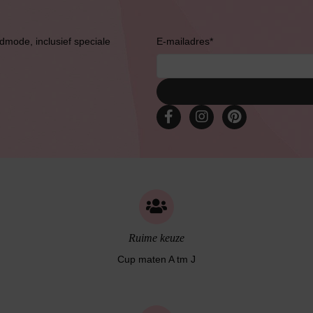
admode, inclusief speciale
E-mailadres
*
Bruidslingerie
Ruime keuze
Cup maten A tm J