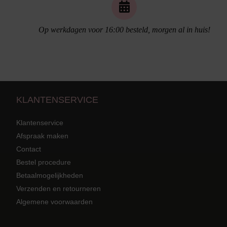
Op werkdagen voor 16:00 besteld, morgen al in huis!
Naadloos ondergoed
KLANTENSERVICE
Klantenservice
Afspraak maken
Contact
Strandkleding
terug
Grote mat
Bestel procedure
Betaalmogelijkheden
Badmode met structuur stof
Zwarte ba
Alle Strandkleding
Verzenden en retourneren
Algemene voorwaarden
Tuniek En Blouses
Strandjurk