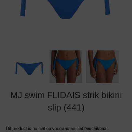
Grote maten lingerie
Strandkleding
Slipdress
Algemene voorwaarden
BH Zonder 
Short
Bestsellers
Grote maten badmode
Sport BH
Bruidslingerie
Badmode met glitter
Voeding BH
Naadloos ondergoed
Badmode met structuur stof
Zwarte badmode
MJ swim FLIDAIS strik bikini
slip (441)
Dit product is nu niet op voorraad en niet beschikbaar.