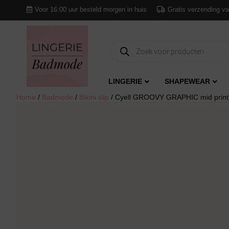
Voor 16:00 uur besteld morgen in huis
Gratis verzending va
Producten
zoeken
LINGERIE
SHAPEWEAR
Home
/
Badmode
/
Bikini slip
/ Cyell GROOVY GRAPHIC mid print bi