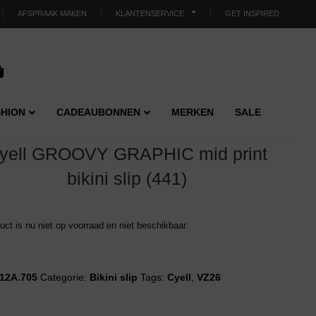
AFSPRAAK MAKEN
KLANTENSERVICE
GET INSPIRED
HION
CADEAUBONNEN
MERKEN
SALE
yell GROOVY GRAPHIC mid print
bikini slip (441)
duct is nu niet op voorraad en niet beschikbaar.
12A.705
Categorie:
Bikini slip
Tags:
Cyell
,
VZ26