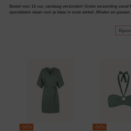
Bestel voor 16 uur, vandaag verzonden! Gratis verzending vanaf €
specialisten staan voor je klaar in onze winkel. Afhalen en passen 
Bikini top
terug
Bijpas
Alle Bikini’s
Bikini Top
Bikini Push-Up
Bikini Met Beugel
-
50%
-
50%