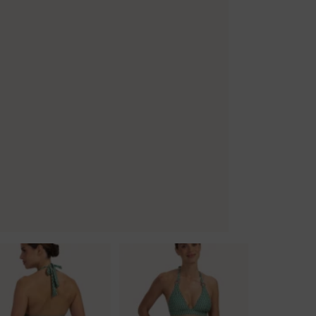
Body
Badjassen