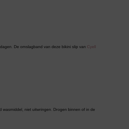
Grote maten lingerie
 dagen. De omslagband van deze bikini slip van
Cyell
wasmiddel, niet uitwringen. Drogen binnen of in de
Slipdress