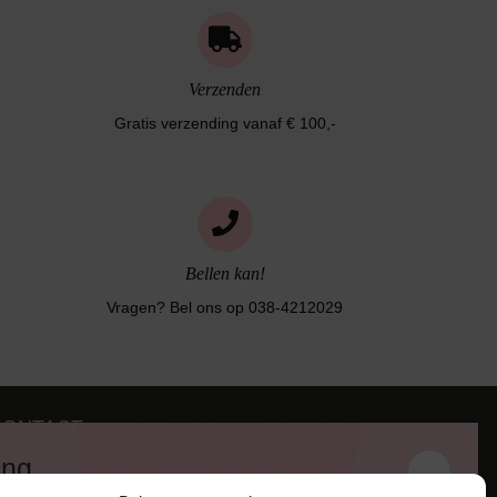
Verzenden
Gratis verzending vanaf € 100,-
Bellen kan!
Vragen? Bel ons op 038-4212029
CONTACT
iezerstraat 116
ing
011 RL Zwolle