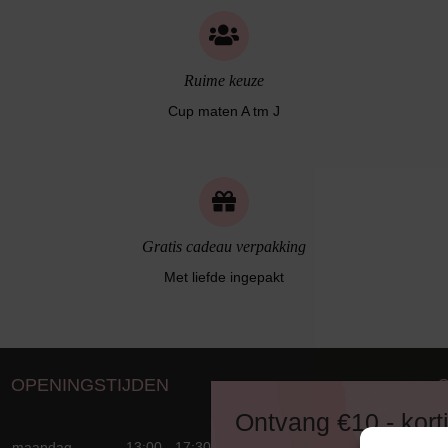
Ruime keuze
Cup maten A tm J
Gratis cadeau verpakking
Met liefde ingepakt
OPENINGSTIJDEN
D
Ontvang €10,- kort
8
maandag
13:00 - 17:30