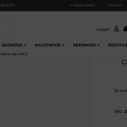
naf €100,-
FYSIEKE WINKEL
CONTACT
inloggen
BADMODE
NACHTMODE
BEENMODE
BODYFAS
kini slip (441)
C
Dit pro
SKU:
2