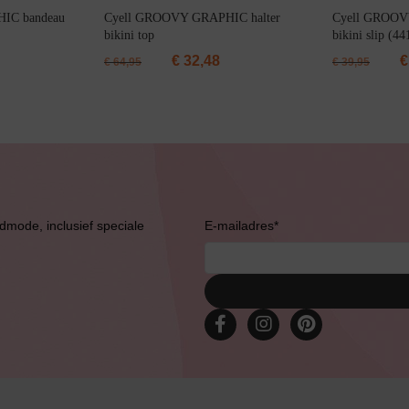
IC bandeau
Cyell GROOVY GRAPHIC halter
Cyell GROOVY
bikini top
bikini slip (44
€
32,48
€
€
64,95
€
39,95
Bruidslingerie
admode, inclusief speciale
E-mailadres
*