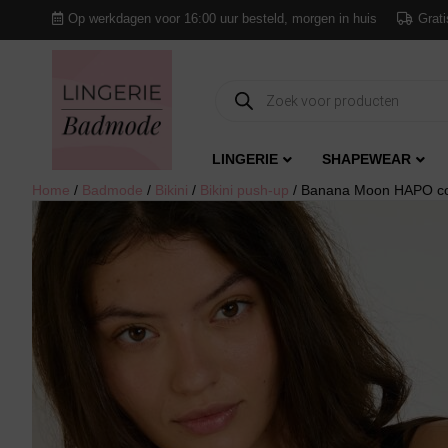
Op werkdagen voor 16:00 uur besteld, morgen in huis
Grati
Producten
zoeken
LINGERIE
SHAPEWEAR
Home
/
Badmode
/
Bikini
/
Bikini push-up
/ Banana Moon HAPO cora