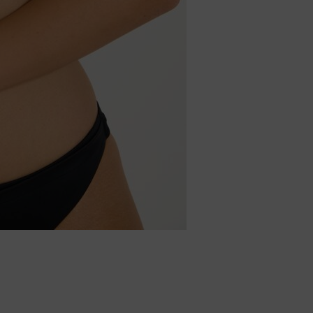
Body
Badjassen