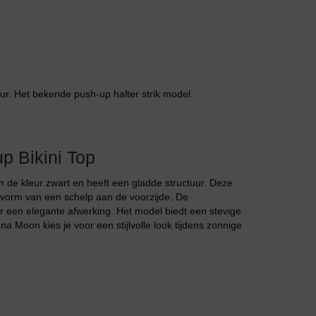
leur. Het bekende push-up halter strik model.
Jarratel
 Bikini Top
 de kleur zwart en heeft een gladde structuur. Deze
e vorm van een schelp aan de voorzijde. De
r een elegante afwerking. Het model biedt een stevige
a Moon kies je voor een stijlvolle look tijdens zonnige
Huispak