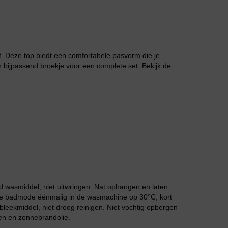
lt. Deze top biedt een comfortabele pasvorm die je
 bijpassend broekje voor een complete set. Bekijk de
Grote maten lingerie
 wasmiddel, niet uitwringen. Nat ophangen en laten
 de badmode éénmalig in de wasmachine op 30°C, kort
leekmiddel, niet droog reinigen. Niet vochtig opbergen
Slipdress
en en zonnebrandolie.