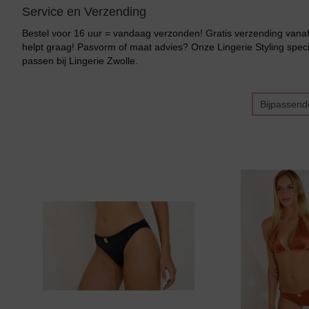
Service en Verzending
Bestel voor 16 uur = vandaag verzonden! Gratis verzending vanaf 
helpt graag! Pasvorm of maat advies? Onze Lingerie Styling specia
passen bij Lingerie Zwolle.
Bikini top
terug
Bijpassend
Alle Bikini’s
Bikini Top
Bikini Push-Up
Bikini Met Beugel