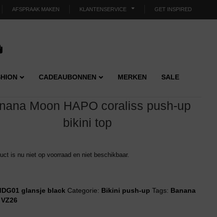
AFSPRAAK MAKEN
KLANTENSERVICE
GET INSPIRED
HION
CADEAUBONNEN
MERKEN
SALE
nana Moon HAPO coraliss push-up
bikini top
duct is nu niet op voorraad en niet beschikbaar.
DG01 glansje black
Categorie:
Bikini push-up
Tags:
Banana
,
VZ26