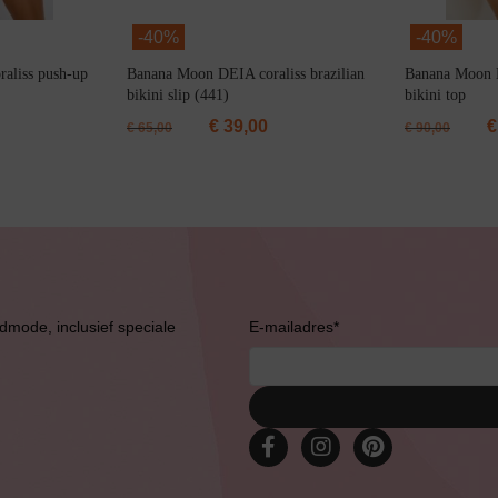
-
40%
-
40%
aliss push-up
Banana Moon DEIA coraliss brazilian
Banana Moon 
bikini slip (441)
bikini top
€
39,00
€
€
65,00
€
90,00
Bruidslingerie
admode, inclusief speciale
E-mailadres
*