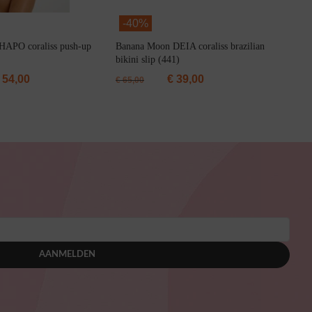
-
40%
HAPO coraliss push-up
Banana Moon DEIA coraliss brazilian
bikini slip (441)
54,00
€
39,00
€
65,00
AANMELDEN