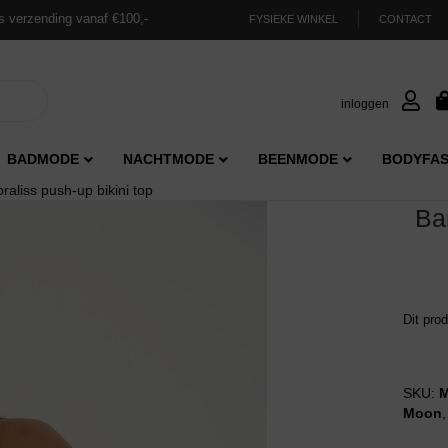
s verzending vanaf €100,-
FYSIEKE WINKEL
CONTACT
inloggen
BADMODE
NACHTMODE
BEENMODE
BODYFAS
liss push-up bikini top
Ba
Dit pro
SKU:
M
Moon