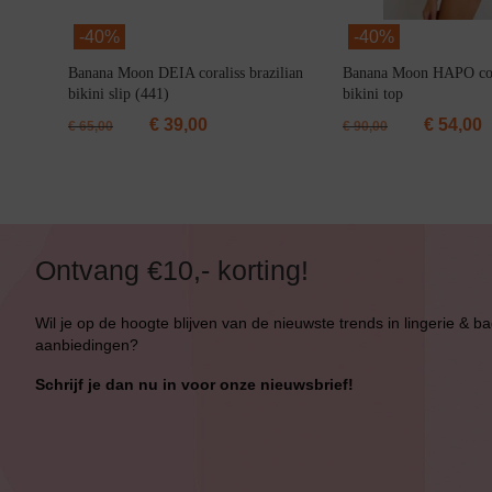
-
40%
-
40%
Banana Moon DEIA coraliss brazilian
Banana Moon HAPO cor
bikini slip (441)
bikini top
€
39,00
€
54,00
€
65,00
€
90,00
Ontvang €10,- korting!
Wil je op de hoogte blijven van de nieuwste trends in lingerie & b
aanbiedingen?
Schrijf je dan nu in voor onze nieuwsbrief!