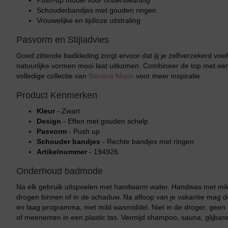
Push-up model voor ondersteuning
Schouderbandjes met gouden ringen
Vrouwelijke en tijdloze uitstraling
Pasvorm en Stijladvies
Goed zittende badkleding zorgt ervoor dat jij je zelfverzekerd voe
natuurlijke vormen mooi laat uitkomen. Combineer de top met een
volledige collectie van
Banana Moon
voor meer inspiratie.
Product Kenmerken
Kleur
- Zwart
Design
- Effen met gouden schelp
Pasvorm
- Push up
Schouder bandjes
- Rechte bandjes met ringen
Artikelnummer
- 194926
Onderhoud badmode
Na elk gebruik uitspoelen met handwarm water. Handwas met mild
drogen binnen of in de schaduw. Na afloop van je vakantie mag
en laag programma, met mild wasmiddel. Niet in de droger, geen b
of meenemen in een plastic tas. Vermijd shampoo, sauna, glijban