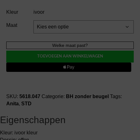
Kleur
ivoor
Maat
Anita
Welke maat past?
LACE
TOEVOEGEN AAN WINKELWAGEN
ROSE
BH
zonder
beugel
(312)
aantal
SKU:
5618.047
Categorie:
BH zonder beugel
Tags:
Anita
,
STD
Eigenschappen
Kleur: ivoor kleur
Dessin: effen