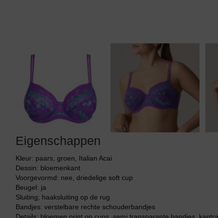
Tankini top
Eigenschappen
Kleur: paars, groen, Italian Acai
Dessin: bloemenkant
Voorgevormd: nee, driedelige soft cup
Beugel: ja
Sluiting; haaksluiting op de rug
Bandjes: verstelbare rechte schouderbandjes
Details: bloemen print op cups, semi transparante bandjes, kantr