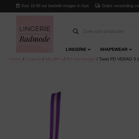
Voor 16:00 uur besteld morgen in huis
Gratis verzending va
Producten
zoeken
LINGERIE
SHAPEWEAR
Home
/
Lingerie
/
Alle BH's
/
BH met beugel
/ Twist PD VERAO 3 d