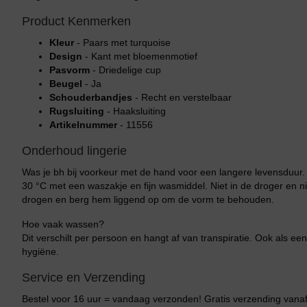
Product Kenmerken
Kleur
- Paars met turquoise
Design
- Kant met bloemenmotief
Pasvorm
- Driedelige cup
Beugel
- Ja
Schouderbandjes
- Recht en verstelbaar
Rugsluiting
- Haaksluiting
Artikelnummer
- 11556
Onderhoud lingerie
Was je bh bij voorkeur met de hand voor een langere levensduur
30 °C met een waszakje en fijn wasmiddel. Niet in de droger en ni
drogen en berg hem liggend op om de vorm te behouden.
Hoe vaak wassen?
Bikini top
terug
Dit verschilt per persoon en hangt af van transpiratie. Ook als een
hygiëne.
Alle Bikini’s
Service en Verzending
Bikini Top
Bestel voor 16 uur = vandaag verzonden! Gratis verzending vanaf 