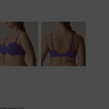
Body
Badjassen
andje langs cups