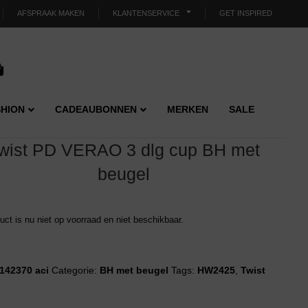
AFSPRAAK MAKEN
KLANTENSERVICE
GET INSPIRED
HION
CADEAUBONNEN
MERKEN
SALE
wist PD VERAO 3 dlg cup BH met
beugel
duct is nu niet op voorraad en niet beschikbaar.
142370 aci
Categorie:
BH met beugel
Tags:
HW2425
,
Twist