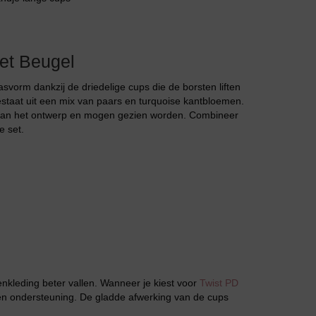
Jarratel
et Beugel
vorm dankzij de driedelige cups die de borsten liften
bestaat uit een mix van paars en turquoise kantbloemen.
 aan het ontwerp en mogen gezien worden. Combineer
e set.
Huispak
enkleding beter vallen. Wanneer je kiest voor
Twist PD
l en ondersteuning. De gladde afwerking van de cups
Grote maten lingerie