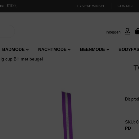
naf €100,-
FYSIEKE WINKEL
CONTACT
inloggen
BADMODE
NACHTMODE
BEENMODE
BODYFAS
lg cup BH met beugel
T
Dit pro
SKU:
0
PD