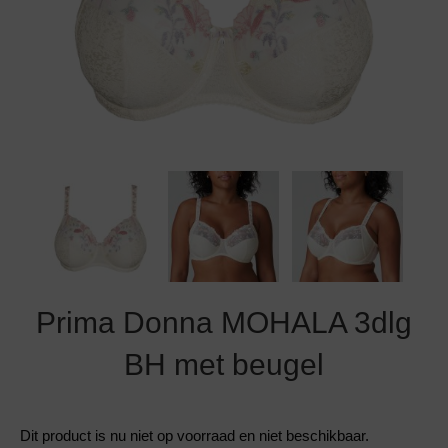
Grote maten lingerie
Strandkleding
Slipdress
Algemene voorwaarden
BH Zonder 
Short
Bestsellers
Grote maten badmode
Sport BH
Bruidslingerie
Badmode met glitter
Voeding BH
Naadloos ondergoed
Badmode met structuur stof
Zwarte badmode
Prima Donna MOHALA 3dlg
BH met beugel
Dit product is nu niet op voorraad en niet beschikbaar.