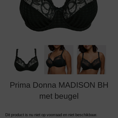
Grote maten lingerie
Strandkleding
Slipdress
Algemene voorwaarden
BH Zonder 
Short
Bestsellers
Grote maten badmode
Sport BH
Bruidslingerie
Badmode met glitter
Voeding BH
Naadloos ondergoed
Badmode met structuur stof
Zwarte badmode
Prima Donna MADISON BH
met beugel
Dit product is nu niet op voorraad en niet beschikbaar.