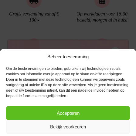
Gratis verzending vanaf €
Op werkdagen voor 16:00
100,-
besteld, morgen al in huis!
Ontvang €10,- korting
Beheer toestemming
Gratis cadeau verpakking
Bellen kan!
Om de beste ervaringen te bieden, gebruiken wij technologieën zoals
Schrijf je in voor de nieuwsbrief en ontvang een
cookies om informatie over je apparaat op te slaan en/of te raadplegen.
Door in te stemmen met deze technologieën kunnen wij gegevens zoals
kortingscode van €10,- op je volgende bestelling.
surfgedrag of unieke ID's op deze site verwerken. Als je geen toestemming
geeft of uw toestemming intrekt, kan dit een nadelige invloed hebben op
KLANTENSERVICE
E-mailadres
*
bepaalde functies en mogelijkheden.
OPENINGSTIJDEN
Klantenservice
Accepteren
Afspraak maken
AANMELDEN
CONTACT
Contact
Bekijk voorkeuren
maandag
13:00 - 17:30
Bestel procedure
Diezerstraat 116