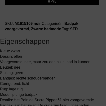
PIPPER
61
v-
hals
badpak
SKU:
M1615109 noir
Categorieën:
Badpak
modisch
voorgevormd
,
Zwarte badmode
Tag:
STD
aantal
Eigenschappen
Kleur: zwart
Dessin: effen
Voorgevormd: nee, maar zou een bikini pad in kunnen
Beugel: nee
Sluiting: geen
Bandjes: rechte schouderbanden
Corrigerend: licht
Rug: lage rug
Model: plunge badpak
Details: Het Pain de Sucre Pipper 61 niet voorgevormde
badpak is in het zwart. De cups zijn laag uitgesneden,