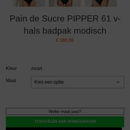
Pain de Sucre PIPPER 61 v-
hals badpak modisch
€
160,00
Kleur
zwart
Maat
Pain
Welke maat past?
de
TOEVOEGEN AAN WINKELWAGEN
Sucre