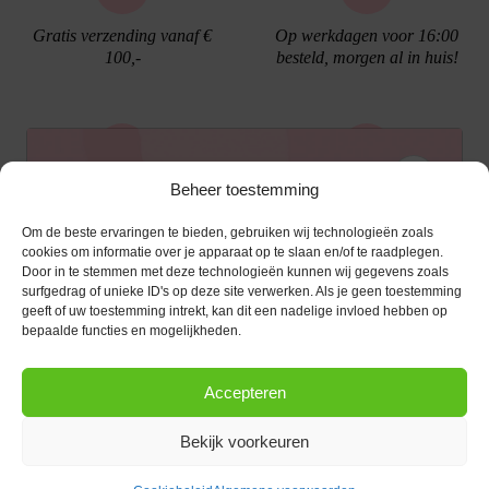
Gratis verzending vanaf €
Op werkdagen voor 16:00
100,-
besteld, morgen al in huis!
Ontvang €10,- korting
Beheer toestemming
Gratis cadeau verpakking
Bellen kan!
Om de beste ervaringen te bieden, gebruiken wij technologieën zoals
Schrijf je in voor de nieuwsbrief en ontvang een
cookies om informatie over je apparaat op te slaan en/of te raadplegen.
Door in te stemmen met deze technologieën kunnen wij gegevens zoals
kortingscode van €10,- op je volgende bestelling.
surfgedrag of unieke ID's op deze site verwerken. Als je geen toestemming
geeft of uw toestemming intrekt, kan dit een nadelige invloed hebben op
KLANTENSERVICE
E-mailadres
*
bepaalde functies en mogelijkheden.
OPENINGSTIJDEN
Klantenservice
Accepteren
Afspraak maken
AANMELDEN
CONTACT
Contact
Bekijk voorkeuren
maandag
13:00 - 17:30
Bestel procedure
Diezerstraat 116
Copyright © 2026 |
webshop door Advice
.
Dinsdag
10:00 - 17:30
8011 RL Zwolle
Betaalmogelijkheden