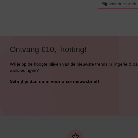
Bijpassende produ
Alle Bikini’s
Bikini Top
Bikini Push-Up
Ontvang €10,- korting!
Bikini Met Beugel
Wil je op de hoogte blijven van de nieuwste trends in lingerie & b
aanbiedingen?
Schrijf je dan nu in voor onze nieuwsbrief!