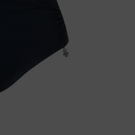
Badjassen
Jarratel
Huispak