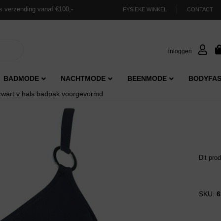
s verzending vanaf €100,-
FYSIEKE WINKEL
CONTACT
inloggen
BADMODE
NACHTMODE
BEENMODE
BODYFAS
zwart v hals badpak voorgevormd
Dit pro
SKU:
6