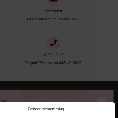
Verzenden
Gratis verzending vanaf € 100,-
Bellen kan!
Vragen? Bel ons op 038-4212029
CONTACT
iezerstraat 116
ing
011 RL Zwolle
Beheer toestemming
:
038-4212029
 en ontvang een kortingscode van
:
info@lingerie-badmode.nl