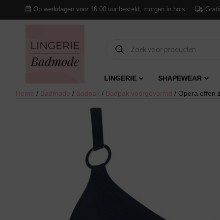
Op werkdagen voor 16:00 uur besteld, morgen in huis
Grati
Producten
zoeken
LINGERIE
SHAPEWEAR
Home
/
Badmode
/
Badpak
/
Badpak voorgevormd
/ Opera effen 