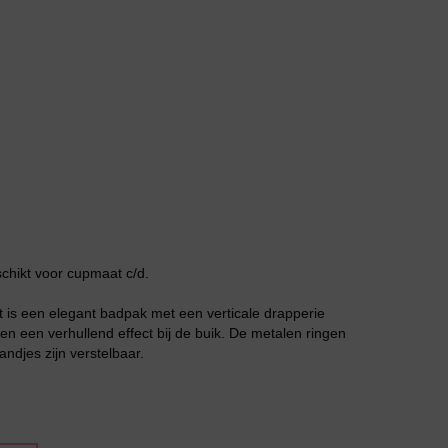
Grote maten lingerie
schikt voor cupmaat c/d.
t is een elegant badpak met een verticale drapperie
 en een verhullend effect bij de buik. De metalen ringen
ndjes zijn verstelbaar.
Slipdress