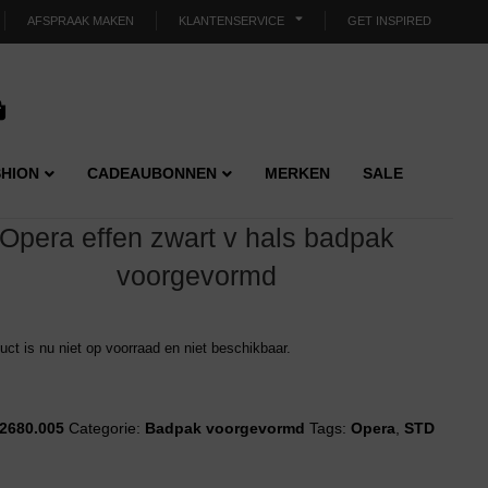
AFSPRAAK MAKEN
KLANTENSERVICE
GET INSPIRED
HION
CADEAUBONNEN
MERKEN
SALE
Opera effen zwart v hals badpak
voorgevormd
duct is nu niet op voorraad en niet beschikbaar.
2680.005
Categorie:
Badpak voorgevormd
Tags:
Opera
,
STD