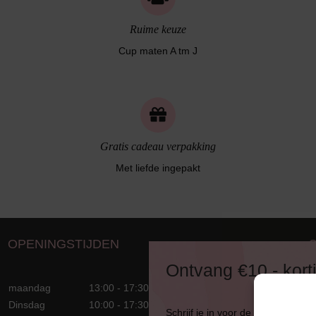
Ruime keuze
Cup maten A tm J
Gratis cadeau verpakking
Met liefde ingepakt
OPENINGSTIJDEN
D
Ontvang €10,- kort
8
maandag
13:00 - 17:30
T
Dinsdag
10:00 - 17:30
Schrijf je in voor de nieuwsbrief
E