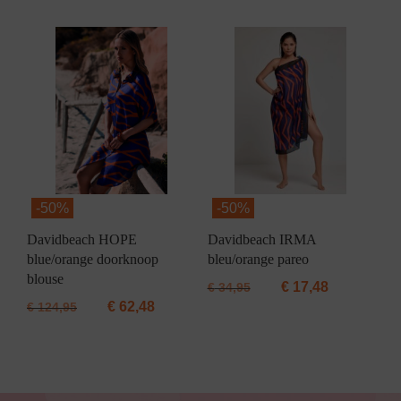
-
50%
-
50%
Davidbeach HOPE
Davidbeach IRMA
blue/orange doorknoop
bleu/orange pareo
blouse
€
17,48
€
34,95
€
62,48
€
124,95