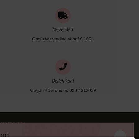
Verzenden
Gratis verzending vanaf € 100,-
Bellen kan!
Vragen? Bel ons op 038-4212029
CONTACT
iezerstraat 116
ing
011 RL Zwolle