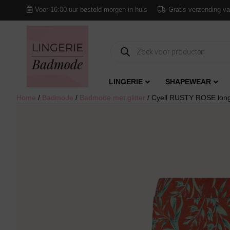
Voor 16:00 uur besteld morgen in huis
Gratis verzending va
Producten
zoeken
LINGERIE
SHAPEWEAR
Home
/
Badmode
/
Badmode met glitter
/ Cyell RUSTY ROSE long