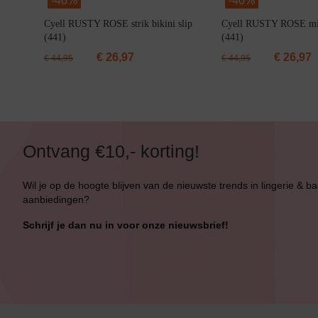
-
40%
-
40%
Bikini top
terug
Cyell RUSTY ROSE strik bikini slip
Cyell RUSTY ROSE mid 
(441)
(441)
Alle Bikini’s
€
26,97
€
26,97
€
44,95
€
44,95
Bikini Top
Bikini Push-Up
Bikini Met Beugel
Ontvang €10,- korting!
Wil je op de hoogte blijven van de nieuwste trends in lingerie & b
aanbiedingen?
Schrijf je dan nu in voor onze nieuwsbrief!