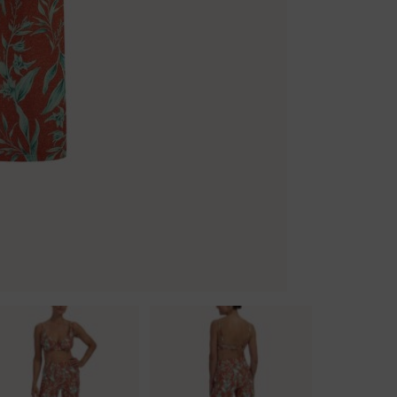
Badjassen
Jarratel