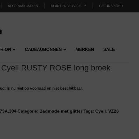
AFSPRAAK MAKEN
KLANTENSERVICE
GET INSPIRED
HION
CADEAUBONNEN
MERKEN
SALE
Cyell RUSTY ROSE long broek
duct is nu niet op voorraad en niet beschikbaar.
73A.304
Categorie:
Badmode met glitter
Tags:
Cyell
,
VZ26