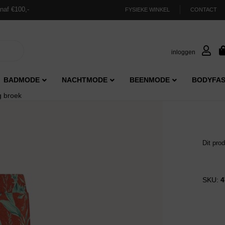
naf €100,-
FYSIEKE WINKEL
CONTACT
inloggen
BADMODE
NACHTMODE
BEENMODE
BODYFAS
 broek
Dit pro
SKU:
4