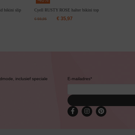
-
40%
bikini slip
Cyell RUSTY ROSE halter bikini top
€
35,97
€
59,95
Bestsellers
admode, inclusief speciale
E-mailadres
*
Bruidslingerie