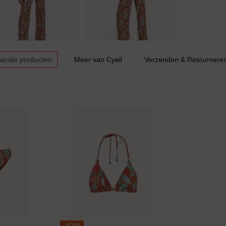
Huispak
sende producten
Meer van Cyell
Verzenden & Retournere
Grote maten lingerie
Slipdress