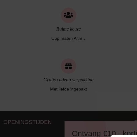
Ruime keuze
Cup maten A tm J
Gratis cadeau verpakking
Met liefde ingepakt
OPENINGSTIJDEN
D
Ontvang €10,- kort
8