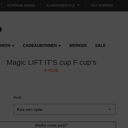
AFSPRAAK MAKEN
KLANTENSERVICE
GET INSPIRED
HION
CADEAUBONNEN
MERKEN
SALE
Magic LIFT IT’S cup F cup’s
€
45,00
huid
Welke maat past?