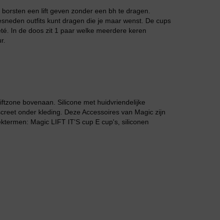
je borsten een lift geven zonder een bh te dragen.
gesneden outfits kunt dragen die je maar wenst. De cups
Badjassen
eté. In de doos zit 1 paar welke meerdere keren
r.
iftzone bovenaan. Silicone met huidvriendelijke
discreet onder kleding. Deze Accessoires van Magic zijn
termen: Magic LIFT IT'S cup E cup's, siliconen
Jarratel
Huispak