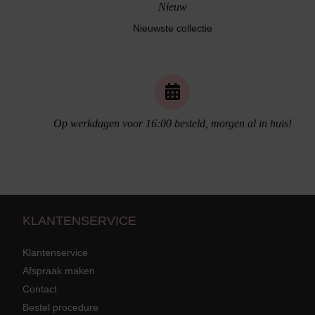
Nieuw
Nieuwste collectie
Op werkdagen voor 16:00 besteld, morgen al in huis!
Naadloos ondergoed
KLANTENSERVICE
Klantenservice
Afspraak maken
Contact
Strandkleding
terug
Bestel procedure
Grote mat