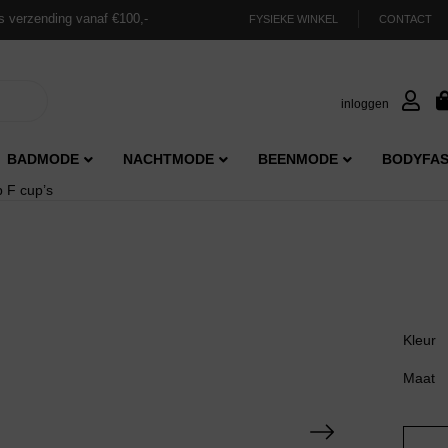
s verzending vanaf €100,-
FYSIEKE WINKEL
CONTACT
inloggen
BADMODE
NACHTMODE
BEENMODE
BODYFAS
p F cup’s
Kleur
Maat
Magic