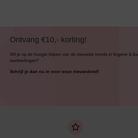
Alle Bikini’s
Bikini Top
Bikini Push-Up
Ontvang €10,- korting!
Bikini Met Beugel
Wil je op de hoogte blijven van de nieuwste trends in lingerie & b
aanbiedingen?
Schrijf je dan nu in voor onze nieuwsbrief!