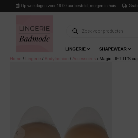
Op werkdagen voor 16:00 uur besteld, morgen in huis
Grati
Producten
zoeken
LINGERIE
SHAPEWEAR
Home
/
Lingerie
/
Bodyfashion
/
Accessoires
/ Magic LIFT IT’S cu