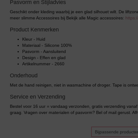
Pasvorm en Stijladvies
Geschikt onder kleding waarbij je een glad silhouet wilt. De liftzo
meer slimme Accessoires bij Bekijk alle Magic accessoires:
https:
Product Kenmerken
Kleur - Huid
Materiaal - Silicone 100%
Pasvorm - Aansluitend
Design - Effen en glad
Artikelnummer - 2660
Onderhoud
Met de hand reinigen, niet in wasmachine of droger. Tape is ont
Service en Verzending
Bestel voor 16 uur = vandaag verzonden, gratis verzending vanaf 
graag. Vragen over materialen of pasvorm? Bel of mail gerust. Afh
Bikini top
terug
Bijpassende producte