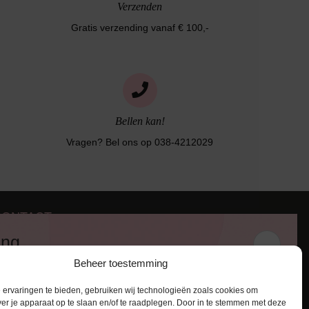
Verzenden
Gratis verzending vanaf € 100,-
Bellen kan!
Vragen? Bel ons op 038-4212029
CONTACT
iezerstraat 116
ing
011 RL Zwolle
Beheer toestemming
:
038-4212029
 en ontvang een kortingscode van
:
info@lingerie-badmode.nl
ervaringen te bieden, gebruiken wij technologieën zoals cookies om
ver je apparaat op te slaan en/of te raadplegen. Door in te stemmen met deze