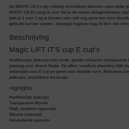
De MAGIC Lift-it's zijn volledig onzichtbare siliconen cups welke 
MAGIC Lift-it's zorgt er voor dat je de meest uitdagende/diep uit
plak je 1 voor 1 op je borsten voor ook nog eens een mooi decoll
gebruikt kunnen worden. Vanwege hygiëne mag dit item niet retou
Beschrijving
Magic LIFT IT'S cup E cup's
Huidkleurige plakcups met ronde, gladde schaal en transparante l
plaklaag voor directe fixatie. De effen, naadloze afwerking blijft 
ontworpen voor E cup en geven een stabiele vorm. Relevante zoek
plakcups, onzichtbare borstcups
Highlights
Huidkleurige plakcups
Transparante liftzone
Glad, naadloos oppervlak
Silicone materiaal
Aansluitende pasvorm