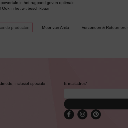
 powertule in het rugpand geven optimale
Grote maten lingerie
 Ook in het wit beschikbaar.
sende producten
Meer van Anita
Verzenden & Retournere
Slipdress
Bestsellers
admode, inclusief speciale
E-mailadres
*