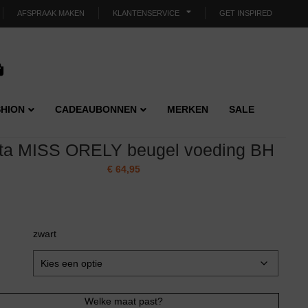
AFSPRAAK MAKEN
KLANTENSERVICE
GET INSPIRED
HION
CADEAUBONNEN
MERKEN
SALE
ita MISS ORELY beugel voeding BH
€
64,95
zwart
Welke maat past?