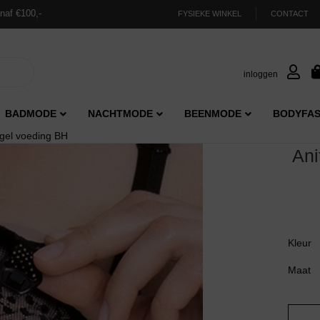
naf €100,-
FYSIEKE WINKEL
CONTACT
inloggen
BADMODE
NACHTMODE
BEENMODE
BODYFAS
gel voeding BH
An
Kleur
Maat
Anita