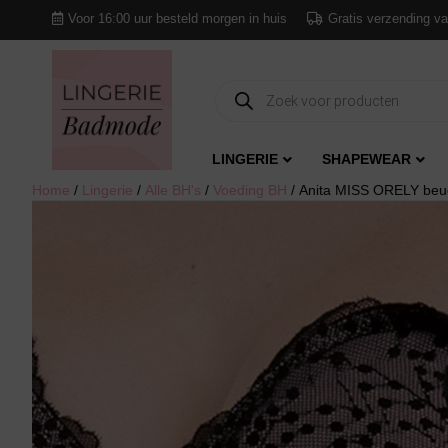
Voor 16:00 uur besteld morgen in huis
Gratis verzending va
Producten
zoeken
LINGERIE
SHAPEWEAR
Home
/
Lingerie
/
Alle BH's
/
Voeding BH
/ Anita MISS ORELY beu