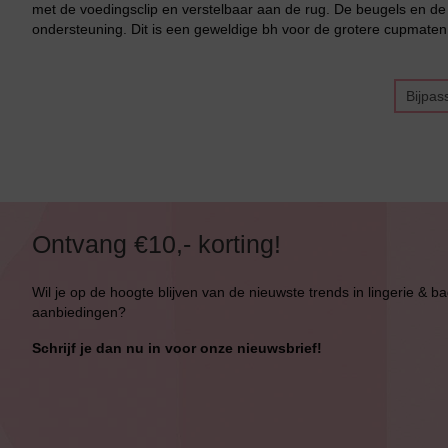
met de voedingsclip en verstelbaar aan de rug. De beugels en de
ondersteuning. Dit is een geweldige bh voor de grotere cupmaten!
Bijpas
Bikini top
terug
Ontvang €10,- korting!
Alle Bikini’s
Wil je op de hoogte blijven van de nieuwste trends in lingerie & b
aanbiedingen?
Bikini Top
Schrijf je dan nu in voor onze nieuwsbrief!
Bikini Push-Up
Bikini Met Beugel