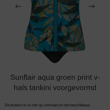
Grote maten lingerie
Strandkleding
Slipdress
Algemene voorwaarden
BH Zonder 
Short
Bestsellers
Grote maten badmode
Sport BH
Bruidslingerie
Badmode met glitter
Voeding BH
Naadloos ondergoed
Badmode met structuur stof
Zwarte badmode
Sunflair aqua groen print v-
hals tankini voorgevormd
Dit product is nu niet op voorraad en niet beschikbaar.